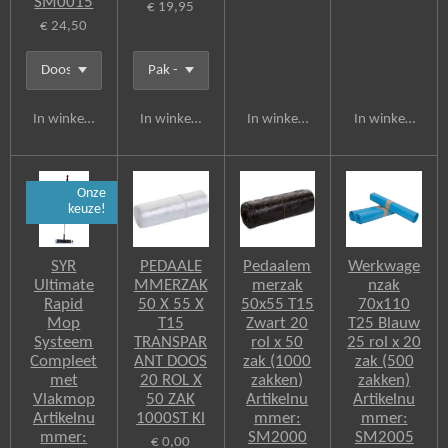
SM0015
€ 19,95
€ 24,50
In winkelwagen
In winkelwagen
In winkelwagen
In winkelwagen
Onze
keuze!
SYR
PEDAALE
Pedaalem
Werkwage
Ultimate
MMERZAK
merzak
nzak
Rapid
50 X 55 X
50x55 T15
70x110
Mop
T15
Zwart 20
T25 Blauw
Systeem
TRANSPAR
rol x 50
25 rol x 20
Compleet
ANT DOOS
zak (1000
zak (500
met
20 ROL X
zakken)
zakken)
Vlakmop
50 ZAK
Artikelnu
Artikelnu
Artikelnu
1000ST Kl
mmer:
mmer:
mmer:
SM2000
SM2005
€ 0,00