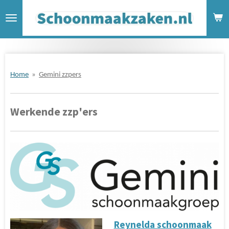
Ga
direct
naar
de
hoofdinhoud
Home
»
Gemini zzpers
Werkende zzp'ers
Reynelda schoonmaak