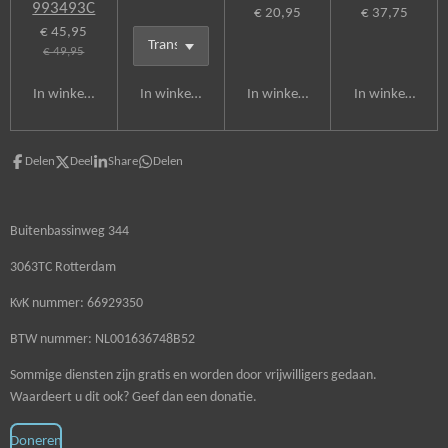
993493C
€ 20,95
€ 37,75
€ 45,95
€ 49,95
In winkelwagen
In winkelwagen
In winkelwagen
In winkelwagen
Delen
Deel
Share
Delen
Buitenbassinweg 344
3063TC Rotterdam
KvK nummer: 66929350
BTW nummer: NL001636748B52
Sommige diensten zijn gratis en worden door vrijwilligers gedaan.
Waardeert u dit ook? Geef dan een donatie.
Doneren