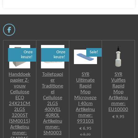
F
a
c
e
Onze
Onze
Sale!
b
keuze!
keuze!
o
o
k
Handdoek
Toiletpapi
SYR
SYR
papier Z-
er
Ultimate
Vulfles
vouw
Traditione
Rapid
Rapid
Cellulose
el
Mop
Mop
ECO
Cellulose
Microveze
Artikelnu
24X21CM
2LGS
l 40cm
mmer:
2LGS
400VEL
Artikelnu
EU10000
3200ST
40ROL
mmer:
€ 9,95
(SM0015)
Artikelnu
993103
Artikelnu
mmer:
€ 6,95
mmer:
SM0003
€ 8,30