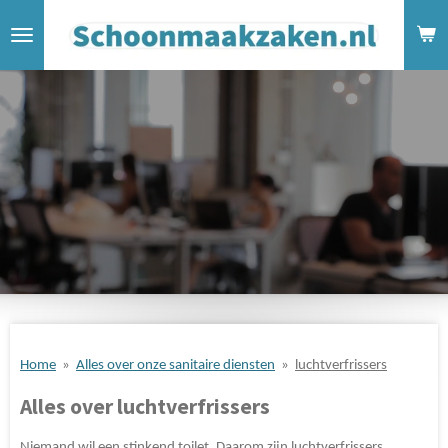
Ga
direct
naar
de
hoofdinhoud
Home
»
Alles over onze sanitaire diensten
»
luchtverfrissers
Alles over luchtverfrissers
Niemand wil een stinkend toilet. Daarom zijn luchtverfrissers