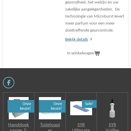
gezondheid, het welzijn en uw
zakelijke aangelegenheden. De
technologie van Microburst levert
meer parfum voor een meer
doeltreffende geurcontrole.
Bekijk details
In winkelwagen
F
a
c
e
Onze
Onze
Sale!
b
keuze!
keuze!
o
o
k
Handdoek
Toiletpapi
SYR
SYR
papier Z-
er
Ultimate
Vulfles