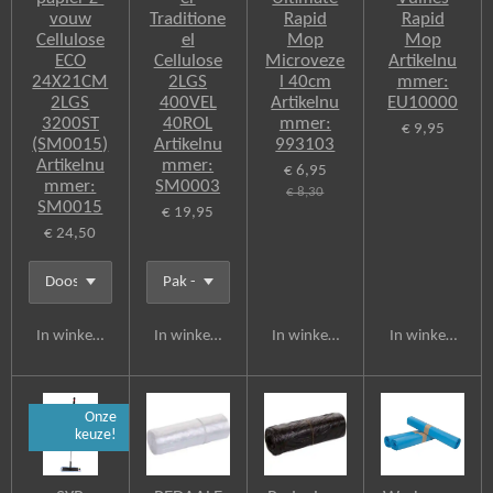
vouw
Traditione
Rapid
Rapid
Cellulose
el
Mop
Mop
ECO
Cellulose
Microveze
Artikelnu
24X21CM
2LGS
l 40cm
mmer:
2LGS
400VEL
Artikelnu
EU10000
3200ST
40ROL
mmer:
€ 9,95
(SM0015)
Artikelnu
993103
Artikelnu
mmer:
€ 6,95
mmer:
SM0003
€ 8,30
SM0015
€ 19,95
€ 24,50
In winkelwagen
In winkelwagen
In winkelwagen
In winkelwagen
Onze
keuze!