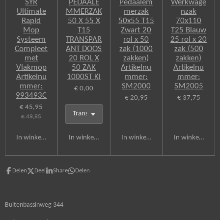
SYR
PEDAALE
Pedaalem
Werkwage
Ultimate
MMERZAK
merzak
nzak
Rapid
50 X 55 X
50x55 T15
70x110
Mop
T15
Zwart 20
T25 Blauw
Systeem
TRANSPAR
rol x 50
25 rol x 20
Compleet
ANT DOOS
zak (1000
zak (500
met
20 ROL X
zakken)
zakken)
Vlakmop
50 ZAK
Artikelnu
Artikelnu
Artikelnu
1000ST Kl
mmer:
mmer:
mmer:
SM2000
SM2005
€ 0,00
993493C
€ 20,95
€ 37,75
€ 45,95
€ 49,95
In winkelwagen
In winkelwagen
In winkelwagen
In winkelwagen
Delen
Deel
Share
Delen
Buitenbassinweg 344