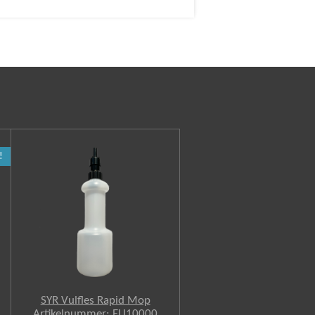
!
SYR Vulfles Rapid Mop
Artikelnummer: EU10000