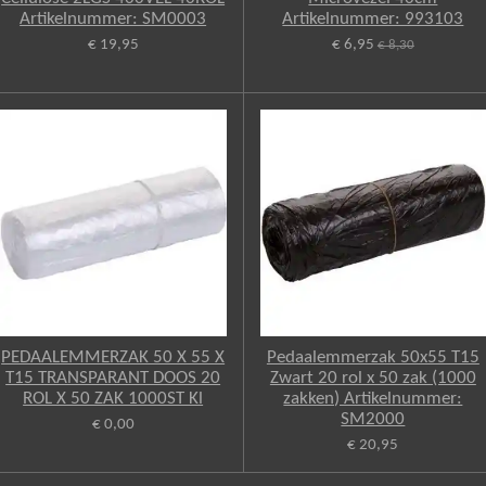
Artikelnummer: SM0003
Artikelnummer: 993103
€ 19,95
€ 6,95
€ 8,30
PEDAALEMMERZAK 50 X 55 X
Pedaalemmerzak 50x55 T15
T15 TRANSPARANT DOOS 20
Zwart 20 rol x 50 zak (1000
ROL X 50 ZAK 1000ST Kl
zakken) Artikelnummer:
SM2000
€ 0,00
€ 20,95