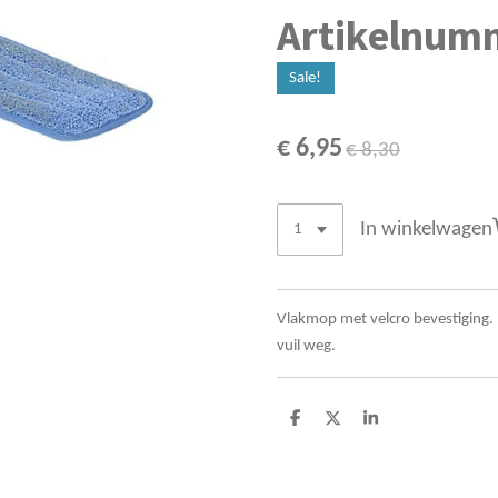
Artikelnum
Sale!
€ 6,95
€ 8,30
In winkelwagen
Vlakmop met velcro bevestiging.
vuil weg.
D
D
S
e
e
h
l
e
a
e
l
r
n
e