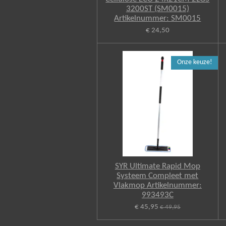
3200ST (SM0015)
Artikelnummer: SM0015
€ 24,50
Onze keuze!
SYR Ultimate Rapid Mop
Systeem Compleet met
Vlakmop Artikelnummer:
993493C
€ 45,95
€ 49,95