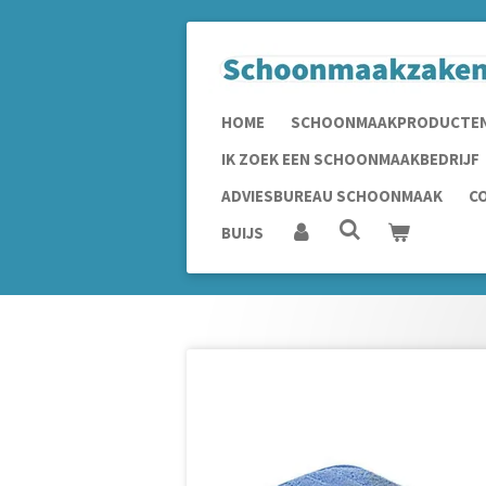
Ga
direct
naar
de
HOME
SCHOONMAAKPRODUCTE
hoofdinhoud
IK ZOEK EEN SCHOONMAAKBEDRIJF
ADVIESBUREAU SCHOONMAAK
C
BUIJS