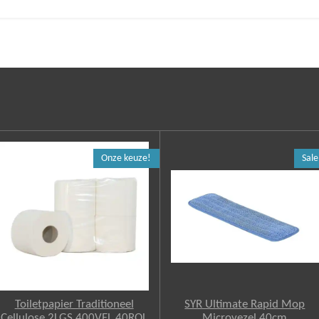
Onze keuze!
Sale
Toiletpapier Traditioneel
SYR Ultimate Rapid Mop
Cellulose 2LGS 400VEL 40ROL
Microvezel 40cm