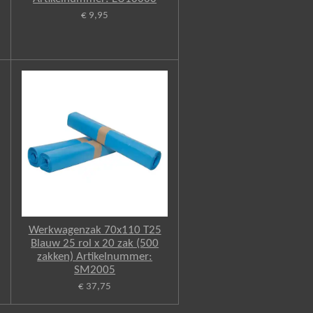
€ 9,95
Werkwagenzak 70x110 T25
Blauw 25 rol x 20 zak (500
zakken) Artikelnummer:
SM2005
€ 37,75