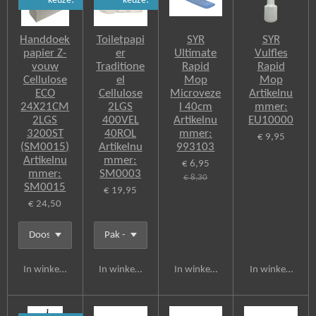
keuze!
keuze!
o
o
k
Handdoek
Toiletpapi
SYR
SYR
papier Z-
er
Ultimate
Vulfles
vouw
Traditione
Rapid
Rapid
Cellulose
el
Mop
Mop
ECO
Cellulose
Microveze
Artikelnu
24X21CM
2LGS
l 40cm
mmer:
2LGS
400VEL
Artikelnu
EU10000
3200ST
40ROL
mmer:
€ 9,95
(SM0015)
Artikelnu
993103
Artikelnu
mmer:
€ 6,95
mmer:
SM0003
€ 8,30
SM0015
€ 19,95
€ 24,50
In winkelwagen
In winkelwagen
In winkelwagen
In winkelwagen