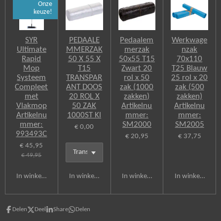
Onze
keuze!
SYR
PEDAALE
Pedaalem
Werkwage
Ultimate
MMERZAK
merzak
nzak
Rapid
50 X 55 X
50x55 T15
70x110
Mop
T15
Zwart 20
T25 Blauw
Systeem
TRANSPAR
rol x 50
25 rol x 20
Compleet
ANT DOOS
zak (1000
zak (500
met
20 ROL X
zakken)
zakken)
Vlakmop
50 ZAK
Artikelnu
Artikelnu
Artikelnu
1000ST Kl
mmer:
mmer:
mmer:
SM2000
SM2005
€ 0,00
993493C
€ 20,95
€ 37,75
€ 45,95
€ 49,95
In winkelwagen
In winkelwagen
In winkelwagen
In winkelwagen
Delen
Deel
Share
Delen