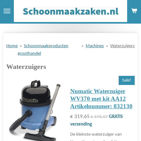
Ga
direct
naar
de
hoofdinhoud
Home
»
Schoonmaakproducten
»
Machines
»
Waterzuigers
groothandel
Waterzuigers
Sale!
Numatic Waterzuiger
WV370 met kit AA12
Artikelnummer: 832130
€ 319,65
€ 376,07
GRATIS
verzending
De kleinste waterzuiger van