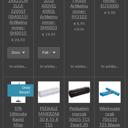
24X21CM
2LGS
l 40cm
mmer:
2LGS
400VEL
Artikelnu
EU10000
3200ST
40ROL
mmer:
€ 9,95
(SM0015)
Artikelnu
993103
Artikelnu
mmer:
€ 6,95
mmer:
SM0003
€ 8,30
SM0015
€ 19,95
€ 24,50
In winkelwagen
In winkelwagen
In winkelwagen
In winkelwagen
Onze
keuze!
SYR
PEDAALE
Pedaalem
Werkwage
Ultimate
MMERZAK
merzak
nzak
Rapid
50 X 55 X
50x55 T15
70x110
Mop
T15
Zwart 20
T25 Blauw