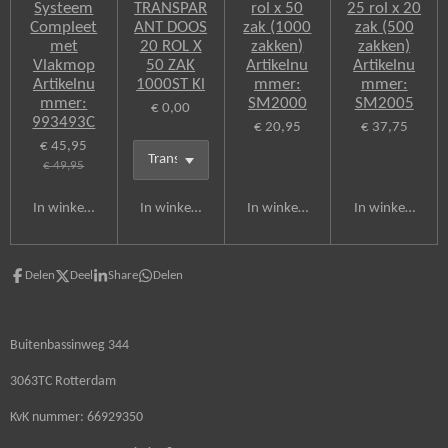
Systeem
TRANSPAR
rol x 50
25 rol x 20
Compleet
ANT DOOS
zak (1000
zak (500
met
20 ROL X
zakken)
zakken)
Vlakmop
50 ZAK
Artikelnu
Artikelnu
Artikelnu
1000ST Kl
mmer:
mmer:
mmer:
SM2000
SM2005
€ 0,00
993493C
€ 20,95
€ 37,75
€ 45,95
€ 49,95
In winkelwagen
In winkelwagen
In winkelwagen
In winkelwagen
Delen
Deel
Share
Delen
Buitenbassinweg 344
3063TC Rotterdam
KvK nummer: 66929350