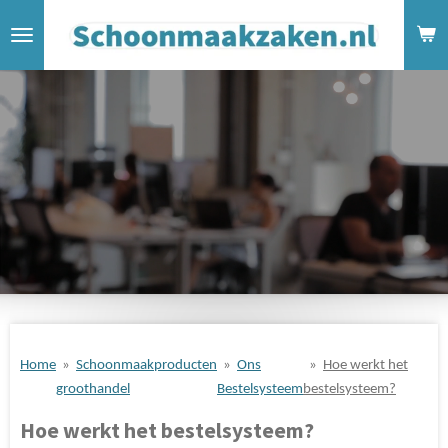
Ga
direct
naar
de
hoofdinhoud
Home
»
Schoonmaakproducten
»
Ons
»
Hoe werkt het
groothandel
Bestelsysteem
bestelsysteem?
Hoe werkt het bestelsysteem?