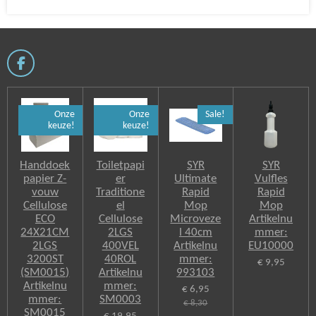
F
a
c
e
Onze
Onze
Sale!
b
keuze!
keuze!
o
o
k
Handdoek
Toiletpapi
SYR
SYR
papier Z-
er
Ultimate
Vulfles
vouw
Traditione
Rapid
Rapid
Cellulose
el
Mop
Mop
ECO
Cellulose
Microveze
Artikelnu
24X21CM
2LGS
l 40cm
mmer:
2LGS
400VEL
Artikelnu
EU10000
3200ST
40ROL
mmer:
€ 9,95
(SM0015)
Artikelnu
993103
Artikelnu
mmer:
€ 6,95
mmer:
SM0003
€ 8,30
SM0015