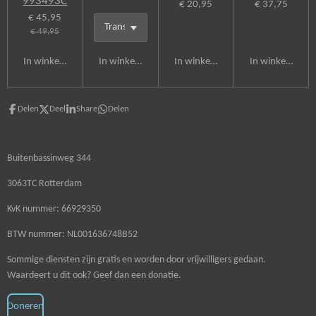
993493C
€ 20,95
€ 37,75
€ 45,95
€ 49,95
In winkelwagen
In winkelwagen
In winkelwagen
In winkelwagen
Delen
Deel
Share
Delen
Buitenbassinweg 344
3063TC Rotterdam
KvK nummer: 66929350
BTW nummer: NL001636748B52
Sommige diensten zijn gratis en worden door vrijwilligers gedaan.
Waardeert u dit ook? Geef dan een donatie.
Doneren