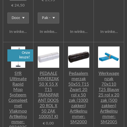
€ 19,95
€ 24,50
In winkelwagen
In winkelwagen
In winkelwagen
In winkelwagen
Onze
keuze!
SYR
PEDAALE
Pedaalem
Werkwage
Ultimate
MMERZAK
merzak
nzak
Rapid
50 X 55 X
50x55 T15
70x110
Mop
T15
Zwart 20
T25 Blauw
Systeem
TRANSPAR
rol x 50
25 rol x 20
Compleet
ANT DOOS
zak (1000
zak (500
met
20 ROL X
zakken)
zakken)
Vlakmop
50 ZAK
Artikelnu
Artikelnu
Artikelnu
1000ST Kl
mmer:
mmer:
mmer:
SM2000
SM2005
€ 0,00