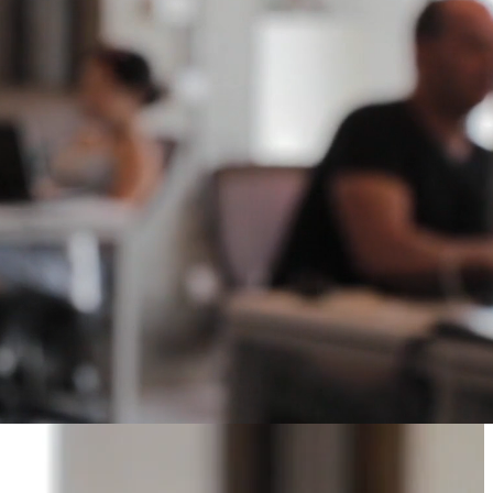
Onze wasservice
Gebouwen bedrijven instellingen
Buijs
Account
Zoeken
Winkelwagen
Naar winkelwagen
Je winkelwagen is leeg.