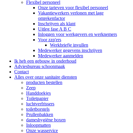
Flexibel personeel
Onze tarieven voor flexibel personeel
Vakantiewerkers verlonen met lage
omrekenfactor
Inschrijven als klant
Uitleg fase A B C
Inloggen voor werkgevers en werknemers
Voor zzp'ers
Werkbriefje invullen
Medewerker gegevens inschrijven
Medewerker aanmelden
Ik heb een gebouw in onderhoud
Adviesbureau schoonmaak
Contact
Alles over onze sanitaire diensten
producten bestellen
Zeep
Handdoekjes
Toiletpapier
luchtverfrissers
toiletborstels
Prullenbakken
dameshygiëne boxen
Inloopmatten
Onze wasservice