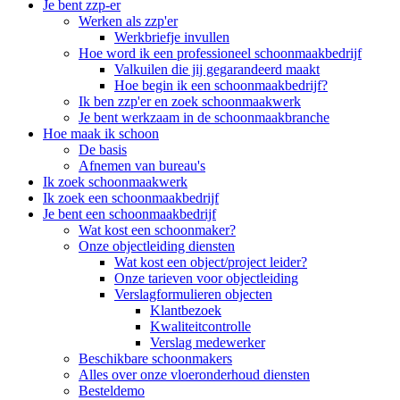
Je bent zzp-er
Werken als zzp'er
Werkbriefje invullen
Hoe word ik een professioneel schoonmaakbedrijf
Valkuilen die jij gegarandeerd maakt
Hoe begin ik een schoonmaakbedrijf?
Ik ben zzp'er en zoek schoonmaakwerk
Je bent werkzaam in de schoonmaakbranche
Hoe maak ik schoon
De basis
Afnemen van bureau's
Ik zoek schoonmaakwerk
Ik zoek een schoonmaakbedrijf
Je bent een schoonmaakbedrijf
Wat kost een schoonmaker?
Onze objectleiding diensten
Wat kost een object/project leider?
Onze tarieven voor objectleiding
Verslagformulieren objecten
Klantbezoek
Kwaliteitcontrolle
Verslag medewerker
Beschikbare schoonmakers
Alles over onze vloeronderhoud diensten
Besteldemo