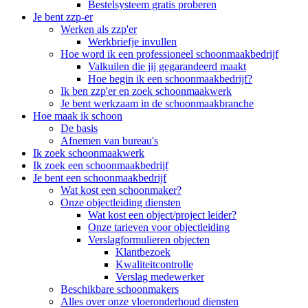
Bestelsysteem gratis proberen
Je bent zzp-er
Werken als zzp'er
Werkbriefje invullen
Hoe word ik een professioneel schoonmaakbedrijf
Valkuilen die jij gegarandeerd maakt
Hoe begin ik een schoonmaakbedrijf?
Ik ben zzp'er en zoek schoonmaakwerk
Je bent werkzaam in de schoonmaakbranche
Hoe maak ik schoon
De basis
Afnemen van bureau's
Ik zoek schoonmaakwerk
Ik zoek een schoonmaakbedrijf
Je bent een schoonmaakbedrijf
Wat kost een schoonmaker?
Onze objectleiding diensten
Wat kost een object/project leider?
Onze tarieven voor objectleiding
Verslagformulieren objecten
Klantbezoek
Kwaliteitcontrolle
Verslag medewerker
Beschikbare schoonmakers
Alles over onze vloeronderhoud diensten