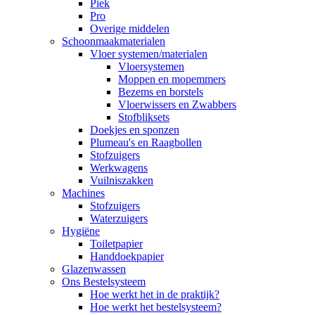
Piek
Pro
Overige middelen
Schoonmaakmaterialen
Vloer systemen/materialen
Vloersystemen
Moppen en mopemmers
Bezems en borstels
Vloerwissers en Zwabbers
Stofbliksets
Doekjes en sponzen
Plumeau's en Raagbollen
Stofzuigers
Werkwagens
Vuilniszakken
Machines
Stofzuigers
Waterzuigers
Hygiëne
Toiletpapier
Handdoekpapier
Glazenwassen
Ons Bestelsysteem
Hoe werkt het in de praktijk?
Hoe werkt het bestelsysteem?