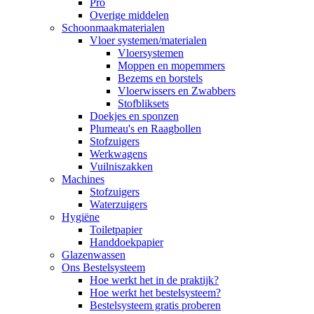
Pro
Overige middelen
Schoonmaakmaterialen
Vloer systemen/materialen
Vloersystemen
Moppen en mopemmers
Bezems en borstels
Vloerwissers en Zwabbers
Stofbliksets
Doekjes en sponzen
Plumeau's en Raagbollen
Stofzuigers
Werkwagens
Vuilniszakken
Machines
Stofzuigers
Waterzuigers
Hygiëne
Toiletpapier
Handdoekpapier
Glazenwassen
Ons Bestelsysteem
Hoe werkt het in de praktijk?
Hoe werkt het bestelsysteem?
Bestelsysteem gratis proberen