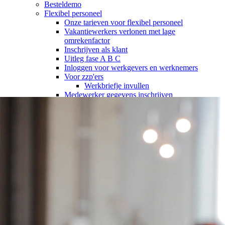
Besteldemo
Flexibel personeel
Onze tarieven voor flexibel personeel
Vakantiewerkers verlonen met lage
omrekenfactor
Inschrijven als klant
Uitleg fase A B C
Inloggen voor werkgevers en werknemers
Voor zzp'ers
Werkbriefje invullen
Medewerker gegevens inschrijven
Medewerker aanmelden
Ik heb een gebouw in onderhoud
Adviesbureau schoonmaak
Contact
Alles over onze sanitaire diensten
producten bestellen
Zeep
Handdoekjes
Toiletpapier
luchtverfrissers
toiletborstels
Prullenbakken
dameshygiëne boxen
Inloopmatten