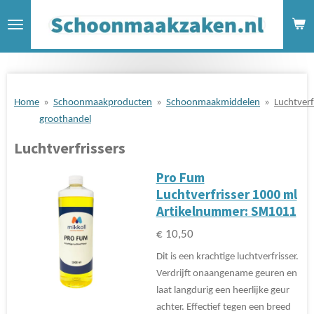
Ga
direct
naar
de
hoofdinhoud
Home
»
Schoonmaakproducten
»
Schoonmaakmiddelen
»
Luchtverf
groothandel
Luchtverfrissers
Pro Fum
Luchtverfrisser 1000 ml
Artikelnummer: SM1011
€ 10,50
Dit is een krachtige luchtverfrisser.
Verdrijft onaangename geuren en
laat langdurig een heerlijke geur
achter. Effectief tegen een breed