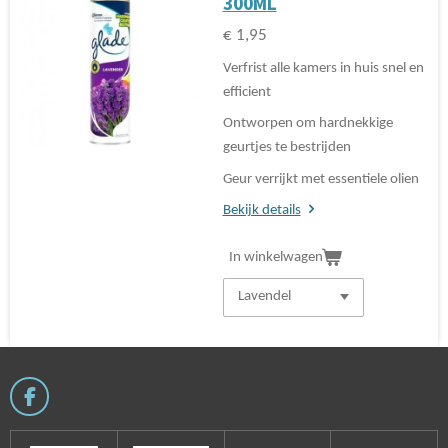
300ML
€ 1,95
Verfrist alle kamers in huis snel en
efficient
Ontworpen om hardnekkige
geurtjes te bestrijden
Geur verrijkt met essentiele olien
Bekijk details
In winkelwagen
F
a
c