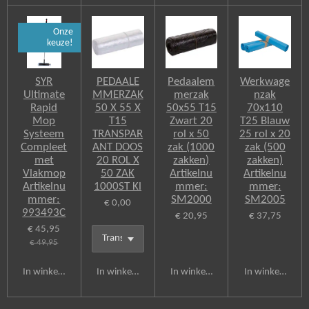
Onze
keuze!
SYR
PEDAALE
Pedaalem
Werkwage
Ultimate
MMERZAK
merzak
nzak
Rapid
50 X 55 X
50x55 T15
70x110
Mop
T15
Zwart 20
T25 Blauw
Systeem
TRANSPAR
rol x 50
25 rol x 20
Compleet
ANT DOOS
zak (1000
zak (500
met
20 ROL X
zakken)
zakken)
Vlakmop
50 ZAK
Artikelnu
Artikelnu
Artikelnu
1000ST Kl
mmer:
mmer:
mmer:
SM2000
SM2005
€ 0,00
993493C
€ 20,95
€ 37,75
€ 45,95
€ 49,95
In winkelwagen
In winkelwagen
In winkelwagen
In winkelwagen