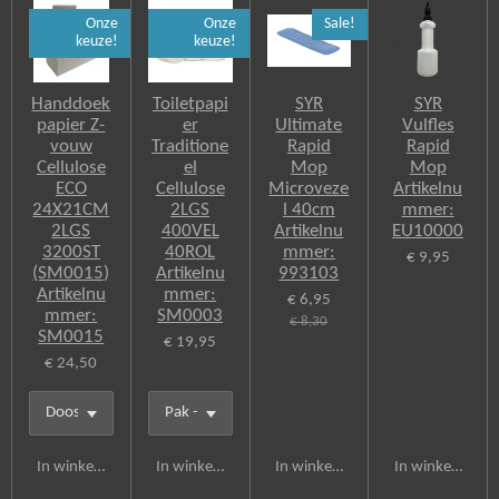
e
Onze
Onze
Sale!
b
keuze!
keuze!
o
o
k
Handdoek
Toiletpapi
SYR
SYR
papier Z-
er
Ultimate
Vulfles
vouw
Traditione
Rapid
Rapid
Cellulose
el
Mop
Mop
ECO
Cellulose
Microveze
Artikelnu
24X21CM
2LGS
l 40cm
mmer:
2LGS
400VEL
Artikelnu
EU10000
3200ST
40ROL
mmer:
€ 9,95
(SM0015)
Artikelnu
993103
Artikelnu
mmer:
€ 6,95
mmer:
SM0003
€ 8,30
SM0015
€ 19,95
€ 24,50
In winkelwagen
In winkelwagen
In winkelwagen
In winkelwagen