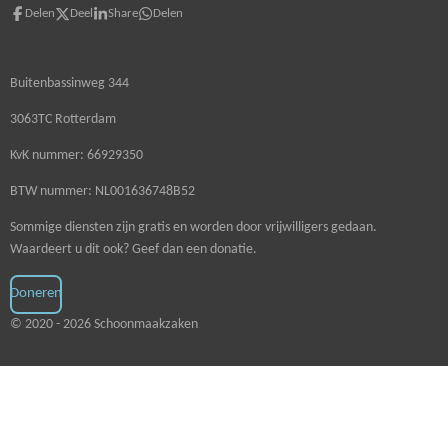
Delen
Deel
Share
Delen
Buitenbassinweg 344
3063TC Rotterdam
KvK nummer: 66929350
BTW nummer: NL001636748B52
Sommige diensten zijn gratis en worden door vrijwilligers gedaan.
Waardeert u dit ook? Geef dan een donatie.
Doneren
© 2020 - 2026 Schoonmaakzaken