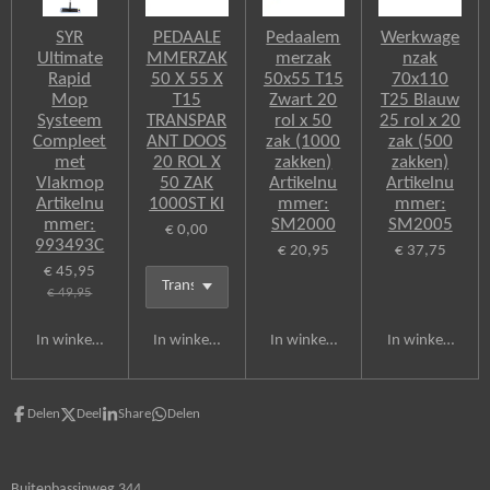
SYR
PEDAALE
Pedaalem
Werkwage
Ultimate
MMERZAK
merzak
nzak
Rapid
50 X 55 X
50x55 T15
70x110
Mop
T15
Zwart 20
T25 Blauw
Systeem
TRANSPAR
rol x 50
25 rol x 20
Compleet
ANT DOOS
zak (1000
zak (500
met
20 ROL X
zakken)
zakken)
Vlakmop
50 ZAK
Artikelnu
Artikelnu
Artikelnu
1000ST Kl
mmer:
mmer:
mmer:
SM2000
SM2005
€ 0,00
993493C
€ 20,95
€ 37,75
€ 45,95
€ 49,95
In winkelwagen
In winkelwagen
In winkelwagen
In winkelwagen
Delen
Deel
Share
Delen
Buitenbassinweg 344