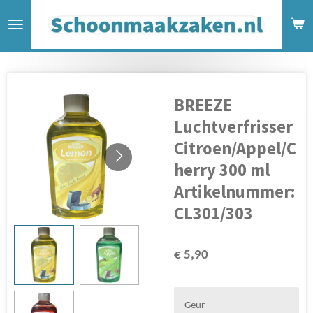
Ga
direct
naar
de
hoofdinhoud
BREEZE
Luchtverfrisser
Citroen/Appel/C
herry 300 ml
Artikelnummer:
CL301/303
€ 5,90
Geur