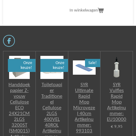
In winkelwagen
F
a
c
e
Onze
Onze
Sale!
b
keuze!
keuze!
o
o
k
Handdoek
Toiletpapi
SYR
SYR
papier Z-
er
Ultimate
Vulfles
vouw
Traditione
Rapid
Rapid
Cellulose
el
Mop
Mop
ECO
Cellulose
Microveze
Artikelnu
24X21CM
2LGS
l 40cm
mmer:
2LGS
400VEL
Artikelnu
EU10000
3200ST
40ROL
mmer:
€ 9,95
(SM0015)
Artikelnu
993103