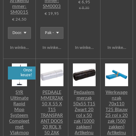
Artikelnu
mmer:
€ 6,95
mmer:
SM0003
€ 8,30
SM0015
€ 19,95
€ 24,50
In winkelwagen
In winkelwagen
In winkelwagen
In winkelwagen
Onze
keuze!
SYR
PEDAALE
Pedaalem
Werkwage
Ultimate
MMERZAK
merzak
nzak
Rapid
50 X 55 X
50x55 T15
70x110
Mop
T15
Zwart 20
T25 Blauw
Systeem
TRANSPAR
rol x 50
25 rol x 20
Compleet
ANT DOOS
zak (1000
zak (500
met
20 ROL X
zakken)
zakken)
Vlakmop
50 ZAK
Artikelnu
Artikelnu