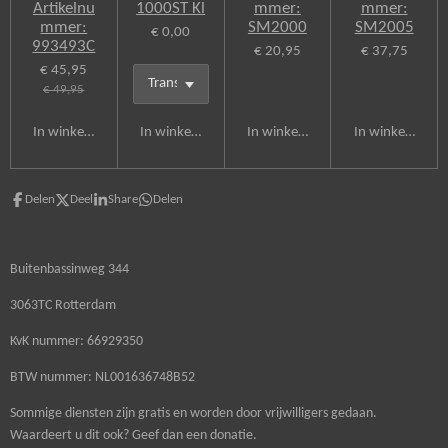
Artikelnu
1000ST Kl
mmer:
mmer:
mmer:
SM2000
SM2005
€ 0,00
993493C
€ 20,95
€ 37,75
€ 45,95
€ 49,95
In winkelwagen
In winkelwagen
In winkelwagen
In winkelwagen
Delen
Deel
Share
Delen
Buitenbassinweg 344
3063TC Rotterdam
KvK nummer: 66929350
BTW nummer: NL001636748B52
Sommige diensten zijn gratis en worden door vrijwilligers gedaan.
Waardeert u dit ook? Geef dan een donatie.