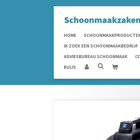
Ga
direct
naar
de
HOME
SCHOONMAAKPRODUCTE
hoofdinhoud
IK ZOEK EEN SCHOONMAAKBEDRIJF
ADVIESBUREAU SCHOONMAAK
C
BUIJS