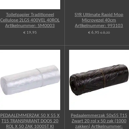
Toiletpapier Traditioneel
SYR Ultimate Rapid Mop
Cellulose 2LGS 400VEL 40ROL
Microvezel 40cm
Artikelnummer: SM0003
Artikelnummer: 993103
€ 19,95
€ 6,95
€ 8,30
PEDAALEMMERZAK 50 X 55 X
Pedaalemmerzak 50x55 T15
T15 TRANSPARANT DOOS 20
Zwart 20 rol x 50 zak (1000
ROL X 50 ZAK 1000ST Kl
zakken) Artikelnummer: