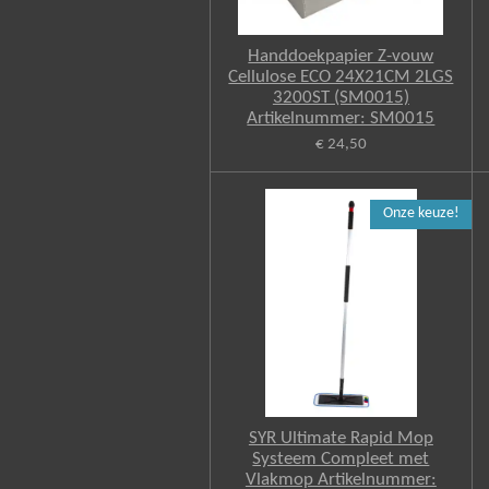
Handdoekpapier Z-vouw
Cellulose ECO 24X21CM 2LGS
3200ST (SM0015)
Artikelnummer: SM0015
€ 24,50
Onze keuze!
SYR Ultimate Rapid Mop
Systeem Compleet met
Vlakmop Artikelnummer: