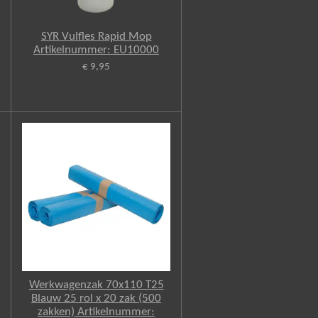
SYR Vulfles Rapid Mop
Artikelnummer: EU10000
€ 9,95
Werkwagenzak 70x110 T25
Blauw 25 rol x 20 zak (500
zakken) Artikelnummer: