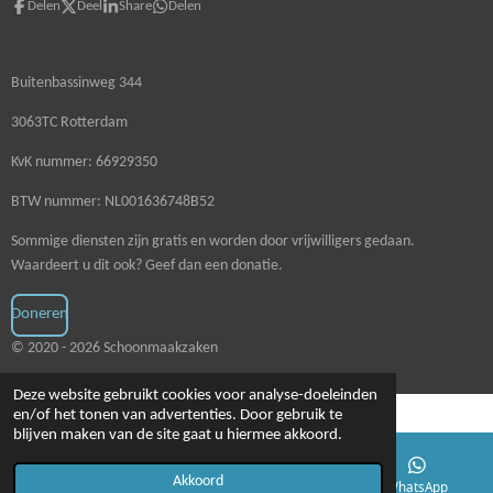
Delen
Deel
Share
Delen
Buitenbassinweg 344
3063TC Rotterdam
KvK nummer: 66929350
BTW nummer: NL001636748B52
Sommige diensten zijn gratis en worden door vrijwilligers gedaan.
Waardeert u dit ook? Geef dan een donatie.
Doneren
© 2020 - 2026 Schoonmaakzaken
Deze website gebruikt cookies voor analyse-doeleinden
en/of het tonen van advertenties. Door gebruik te
blijven maken van de site gaat u hiermee akkoord.
Akkoord
E-mailadres
Telefoonnummer
WhatsApp