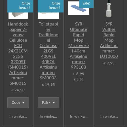
e
Onze
Onze
Sale!
b
keuze!
keuze!
o
o
k
Handdoek
Toiletpapi
SYR
SYR
papier Z-
er
Ultimate
Vulfles
vouw
Traditione
Rapid
Rapid
Cellulose
el
Mop
Mop
ECO
Cellulose
Microveze
Artikelnu
24X21CM
2LGS
l 40cm
mmer:
2LGS
400VEL
Artikelnu
EU10000
3200ST
40ROL
mmer:
€ 9,95
(SM0015)
Artikelnu
993103
Artikelnu
mmer:
€ 6,95
mmer:
SM0003
€ 8,30
SM0015
€ 19,95
€ 24,50
In winkelwagen
In winkelwagen
In winkelwagen
In winkelwagen