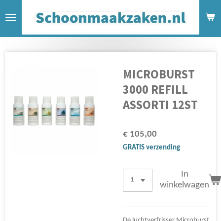
Ga
direct
naar
de
hoofdinhoud
MICROBURST
3000 REFILL
ASSORTI 12ST
€ 105,00
GRATIS verzending
In
winkelwagen
De luchtverfrisser Microburst