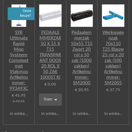
Onze
keuze!
SYR
PEDAALE
Pedaalem
Werkwage
Ultimate
MMERZAK
merzak
nzak
Rapid
50 X 55 X
50x55 T15
70x110
Mop
T15
Zwart 20
T25 Blauw
Systeem
TRANSPAR
rol x 50
25 rol x 20
Compleet
ANT DOOS
zak (1000
zak (500
met
20 ROL X
zakken)
zakken)
Vlakmop
50 ZAK
Artikelnu
Artikelnu
Artikelnu
1000ST Kl
mmer:
mmer:
mmer:
SM2000
SM2005
€ 0,00
993493C
€ 20,95
€ 37,75
€ 45,95
€ 49,95
In winkelwagen
In winkelwagen
In winkelwagen
In winkelwagen