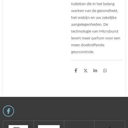
toiletten die in het belang
werken van de gezondheid,
het welzijn en uw zakelijke
aangelegenheden. De
technologie van Microburst
levert meer parfum voor een
meer doeltreffende
geurcontrole.
D
D
S
D
e
e
h
e
l
e
a
l
e
l
r
e
n
e
n
F
a
c