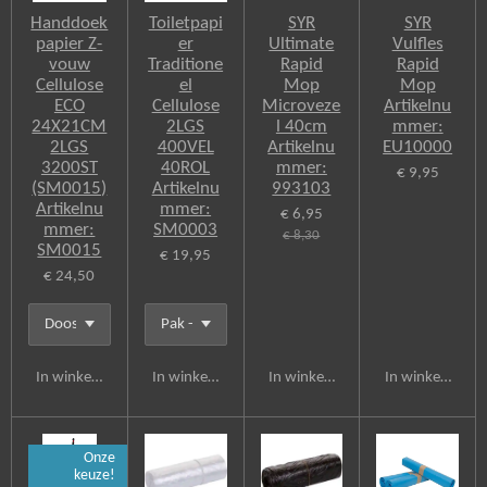
k
Handdoek
Toiletpapi
SYR
SYR
papier Z-
er
Ultimate
Vulfles
vouw
Traditione
Rapid
Rapid
Cellulose
el
Mop
Mop
ECO
Cellulose
Microveze
Artikelnu
24X21CM
2LGS
l 40cm
mmer:
2LGS
400VEL
Artikelnu
EU10000
3200ST
40ROL
mmer:
€ 9,95
(SM0015)
Artikelnu
993103
Artikelnu
mmer:
€ 6,95
mmer:
SM0003
€ 8,30
SM0015
€ 19,95
€ 24,50
In winkelwagen
In winkelwagen
In winkelwagen
In winkelwagen
Onze
keuze!