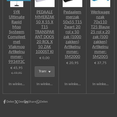
SYR
PEDAALE
Pedaalem
Werkwage
Ultimate
MMERZAK
merzak
nzak
Rapid
50 X 55 X
50x55 T15
70x110
Mop
T15
Zwart 20
T25 Blauw
Systeem
TRANSPAR
rol x 50
25 rol x 20
Compleet
ANT DOOS
zak (1000
zak (500
met
20 ROL X
zakken)
zakken)
Vlakmop
50 ZAK
Artikelnu
Artikelnu
Artikelnu
1000ST Kl
mmer:
mmer:
mmer:
SM2000
SM2005
€ 0,00
993493C
€ 20,95
€ 37,75
€ 45,95
€ 49,95
In winkelwagen
In winkelwagen
In winkelwagen
In winkelwagen
Delen
Deel
Share
Delen