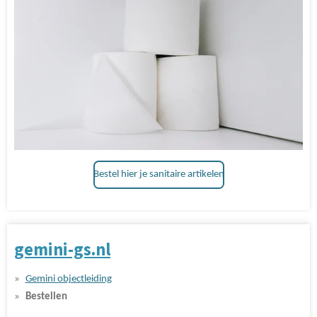
Bestel hier je sanitaire artikelen
gemini-gs.nl
Gemini objectleiding
Bestellen