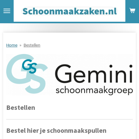
Ga
direct
naar
de
hoofdinhoud
Home
»
Bestellen
Bestellen
Bestel hier je schoonmaakspullen