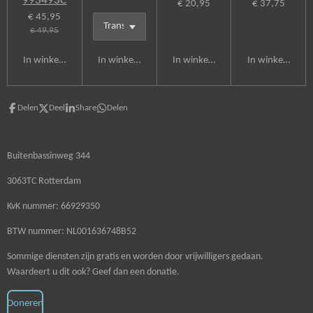
993493C
€ 20,95
€ 37,75
€ 45,95
€ 49,95
In winkelwagen
In winkelwagen
In winkelwagen
In winkelwagen
Delen
Deel
Share
Delen
Buitenbassinweg 344
3063TC Rotterdam
KvK nummer: 66929350
BTW nummer: NL001636748B52
Sommige diensten zijn gratis en worden door vrijwilligers gedaan.
Waardeert u dit ook? Geef dan een donatie.
Doneren