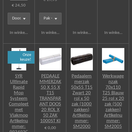
€ 24,50
In winkelwagen
In winkelwagen
In winkelwagen
In winkelwagen
Onze
keuze!
SYR
PEDAALE
Pedaalem
Werkwage
Ultimate
MMERZAK
merzak
nzak
Rapid
50 X 55 X
50x55 T15
70x110
Mop
T15
Zwart 20
T25 Blauw
Systeem
TRANSPAR
rol x 50
25 rol x 20
Compleet
ANT DOOS
zak (1000
zak (500
met
20 ROL X
zakken)
zakken)
Vlakmop
50 ZAK
Artikelnu
Artikelnu
Artikelnu
1000ST Kl
mmer:
mmer:
mmer:
SM2000
SM2005
€ 0,00