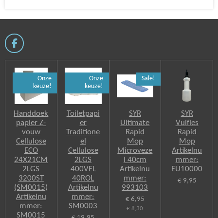
F
a
c
e
Onze
Onze
Sale!
b
keuze!
keuze!
o
o
k
Handdoek
Toiletpapi
SYR
SYR
papier Z-
er
Ultimate
Vulfles
vouw
Traditione
Rapid
Rapid
Cellulose
el
Mop
Mop
ECO
Cellulose
Microveze
Artikelnu
24X21CM
2LGS
l 40cm
mmer:
2LGS
400VEL
Artikelnu
EU10000
3200ST
40ROL
mmer:
€ 9,95
(SM0015)
Artikelnu
993103
Artikelnu
mmer:
€ 6,95
mmer:
SM0003
€ 8,30
SM0015
€ 19,95