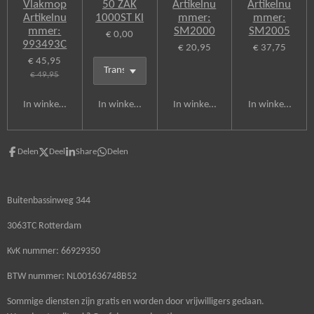
Vlakmop
50 ZAK
Artikelnu
Artikelnu
Artikelnu
1000ST Kl
mmer:
mmer:
mmer:
SM2000
SM2005
€ 0,00
993493C
€ 20,95
€ 37,75
€ 45,95
€ 49,95
In winkelwagen
In winkelwagen
In winkelwagen
In winkelwagen
Delen
Deel
Share
Delen
Buitenbassinweg 344
3063TC Rotterdam
KvK nummer: 66929350
BTW nummer: NL001636748B52
Sommige diensten zijn gratis en worden door vrijwilligers gedaan.