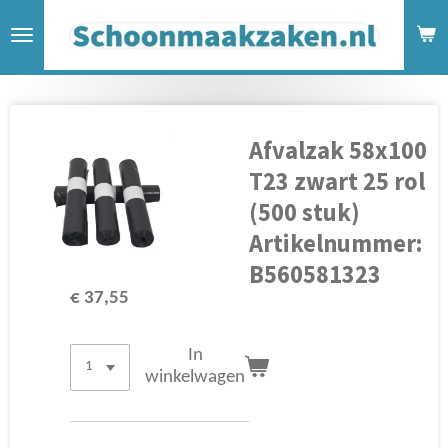
Ga
direct
naar
de
hoofdinhoud
Afvalzak 58x100
T23 zwart 25 rol
(500 stuk)
Artikelnummer:
B560581323
€ 37,55
In
winkelwagen