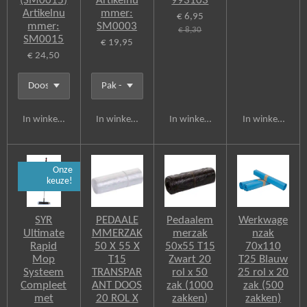
(SM0015)
Artikelnu
993103
Artikelnu
mmer:
€ 6,95
mmer:
SM0003
€ 8,30
SM0015
€ 19,95
€ 24,50
In winkelwagen
In winkelwagen
In winkelwagen
In winkelwagen
Onze
keuze!
SYR
PEDAALE
Pedaalem
Werkwage
Ultimate
MMERZAK
merzak
nzak
Rapid
50 X 55 X
50x55 T15
70x110
Mop
T15
Zwart 20
T25 Blauw
Systeem
TRANSPAR
rol x 50
25 rol x 20
Compleet
ANT DOOS
zak (1000
zak (500
met
20 ROL X
zakken)
zakken)