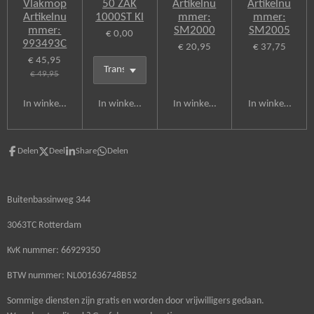
Vlakmop
50 ZAK
Artikelnu
Artikelnu
Artikelnu
1000ST Kl
mmer:
mmer:
mmer:
SM2000
SM2005
€ 0,00
993493C
€ 20,95
€ 37,75
€ 45,95
€ 49,95
In winkelwagen
In winkelwagen
In winkelwagen
In winkelwagen
Delen
Deel
Share
Delen
Buitenbassinweg 344
3063TC Rotterdam
KvK nummer: 66929350
BTW nummer: NL001636748B52
Sommige diensten zijn gratis en worden door vrijwilligers gedaan.