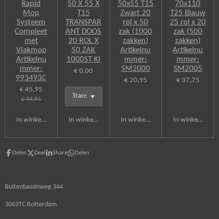
Rapid
50 X 55 X
50x55 T15
70x110
Mop
T15
Zwart 20
T25 Blauw
Systeem
TRANSPAR
rol x 50
25 rol x 20
Compleet
ANT DOOS
zak (1000
zak (500
met
20 ROL X
zakken)
zakken)
Vlakmop
50 ZAK
Artikelnu
Artikelnu
Artikelnu
1000ST Kl
mmer:
mmer:
mmer:
SM2000
SM2005
€ 0,00
993493C
€ 20,95
€ 37,75
€ 45,95
€ 49,95
In winkelwagen
In winkelwagen
In winkelwagen
In winkelwagen
Delen
Deel
Share
Delen
Buitenbassinweg 344
3063TC Rotterdam