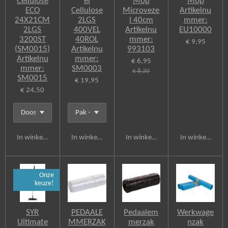
Cellulose
el
Mop
Mop
ECO
Cellulose
Microveze
Artikelnu
24X21CM
2LGS
l 40cm
mmer:
2LGS
400VEL
Artikelnu
EU10000
3200ST
40ROL
mmer:
€ 9,95
(SM0015)
Artikelnu
993103
Artikelnu
mmer:
€ 6,95
mmer:
SM0003
€ 8,30
SM0015
€ 19,95
€ 24,50
In winkelwagen
In winkelwagen
In winkelwagen
In winkelwagen
Onze
keuze!
SYR
PEDAALE
Pedaalem
Werkwage
Ultimate
MMERZAK
merzak
nzak