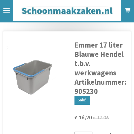
Ga
direct
naar
de
hoofdinhoud
Emmer 17 liter
Blauwe Hendel
t.b.v.
werkwagens
Artikelnummer:
905230
Sale!
€ 16,20
€ 17,06