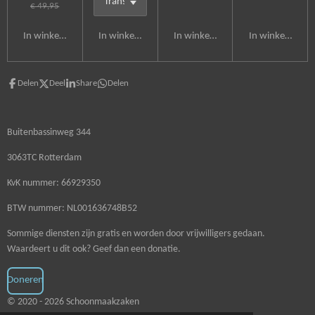
€ 49,95
In winkelwagen
In winkelwagen
In winkelwagen
In winkelwagen
Delen
Deel
Share
Delen
Buitenbassinweg 344
3063TC Rotterdam
KvK nummer: 66929350
BTW nummer: NL001636748B52
Sommige diensten zijn gratis en worden door vrijwilligers gedaan.
Waardeert u dit ook? Geef dan een donatie.
Doneren
© 2020 - 2026 Schoonmaakzaken