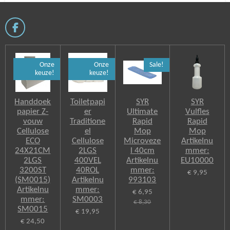
F
a
c
e
Onze
Onze
Sale!
b
keuze!
keuze!
o
o
k
Handdoek
Toiletpapi
SYR
SYR
papier Z-
er
Ultimate
Vulfles
vouw
Traditione
Rapid
Rapid
Cellulose
el
Mop
Mop
ECO
Cellulose
Microveze
Artikelnu
24X21CM
2LGS
l 40cm
mmer:
2LGS
400VEL
Artikelnu
EU10000
3200ST
40ROL
mmer:
€ 9,95
(SM0015)
Artikelnu
993103
Artikelnu
mmer:
€ 6,95
mmer:
SM0003
€ 8,30
SM0015
€ 19,95
€ 24,50