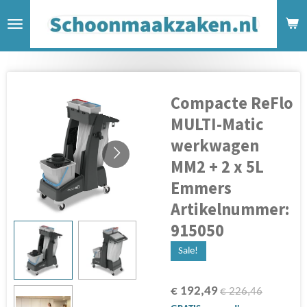
Ga
direct
naar
de
hoofdinhoud
Compacte ReFlo
MULTI-Matic
werkwagen
MM2 + 2 x 5L
Emmers
Artikelnummer:
915050
Sale!
€ 192,49
€ 226,46