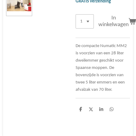
GRATIS verzending
In
winkelwagen
De compacte Numatic MM2
is voorzien van een 28 liter
dweilemmer geschikt voor
Spaanse moppen. De
bovenzijde is voorzien van
twee 5 liter emmers en een
afvalzak van 70 liter.
D
D
S
D
e
e
h
e
l
e
a
l
e
l
r
e
n
e
n