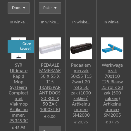
In winkelwagen
In winkelwagen
In winkelwagen
In winkelwagen
Onze
keuze!
SYR
PEDAALE
Pedaalem
Werkwage
Ultimate
MMERZAK
merzak
nzak
Rapid
50 X 55 X
50x55 T15
70x110
Mop
T15
Zwart 20
T25 Blauw
Systeem
TRANSPAR
rol x 50
25 rol x 20
Compleet
ANT DOOS
zak (1000
zak (500
met
20 ROL X
zakken)
zakken)
Vlakmop
50 ZAK
Artikelnu
Artikelnu
Artikelnu
1000ST Kl
mmer:
mmer:
mmer:
SM2000
SM2005
€ 0,00
993493C
€ 20,95
€ 37,75
€ 45,95