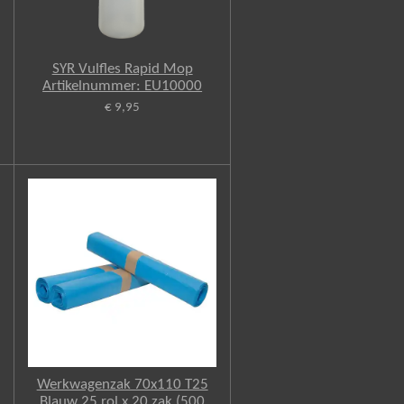
SYR Vulfles Rapid Mop
Artikelnummer: EU10000
€ 9,95
Werkwagenzak 70x110 T25
Blauw 25 rol x 20 zak (500