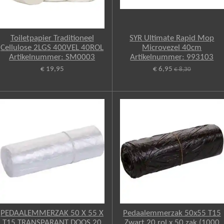
Toiletpapier Traditioneel
SYR Ultimate Rapid Mop
Cellulose 2LGS 400VEL 40ROL
Microvezel 40cm
Artikelnummer: SM0003
Artikelnummer: 993103
€ 19,95
€ 6,95
€ 8,30
PEDAALEMMERZAK 50 X 55 X
Pedaalemmerzak 50x55 T15
T15 TRANSPARANT DOOS 20
Zwart 20 rol x 50 zak (1000