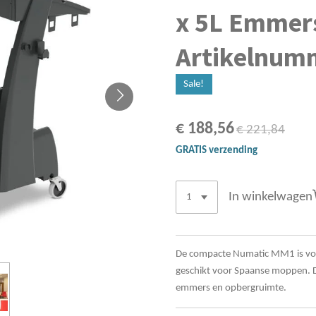
x 5L Emmer
Artikelnum
Sale!
€ 188,56
€ 221,84
GRATIS verzending
In winkelwagen
De compacte Numatic MM1 is voo
geschikt voor Spaanse moppen. De
emmers en opbergruimte.