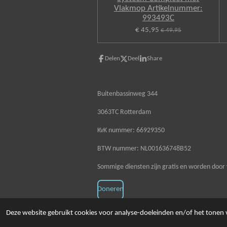
Vlakmop Artikelnummer:
993493C
€ 45,95
€ 49,95
Delen
Deel
Share
Buitenbassinweg 344
3063TC Rotterdam
KvK nummer: 66929350
BTW nummer: NL001636748B52
Sommige diensten zijn gratis en worden door 
Doneren
© 2020 - 2026 Schoonmaakzaken
Deze website gebruikt cookies voor analyse-doeleinden en/of het tonen v