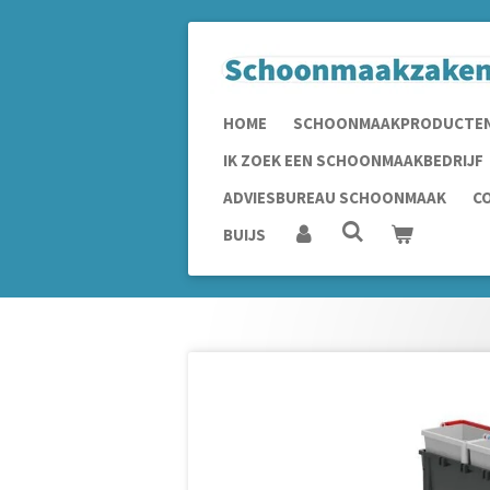
Ga
direct
naar
de
HOME
SCHOONMAAKPRODUCTE
hoofdinhoud
IK ZOEK EEN SCHOONMAAKBEDRIJF
ADVIESBUREAU SCHOONMAAK
C
BUIJS