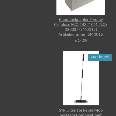
Handdoekpapier Z-vouw
Cellulose ECO 24X21CM 2LGS
3200ST (SM0015)
Artikelnummer: SM0015
€ 24,50
Onze keuze!
SYR Ultimate Rapid Mop
Systeem Compleet met