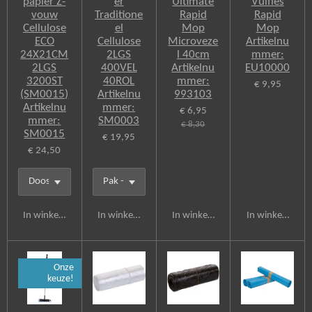
papier Z-
er
Ultimate
Vulfles
vouw
Traditione
Rapid
Rapid
Cellulose
el
Mop
Mop
ECO
Cellulose
Microveze
Artikelnu
24X21CM
2LGS
l 40cm
mmer:
2LGS
400VEL
Artikelnu
EU10000
3200ST
40ROL
mmer:
€ 9,95
(SM0015)
Artikelnu
993103
Artikelnu
mmer:
€ 6,95
mmer:
SM0003
€ 8,30
SM0015
€ 19,95
€ 24,50
In winkelwagen
In winkelwagen
In winkelwagen
In winkelwagen
Onze
keuze!