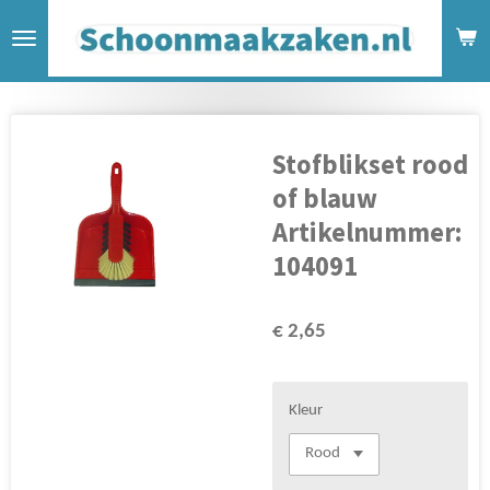
Ga
direct
naar
de
hoofdinhoud
Stofblikset rood
of blauw
Artikelnummer:
104091
€ 2,65
Kleur