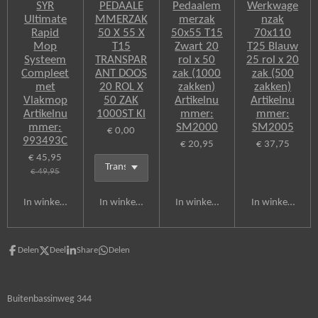
SYR
PEDAALE
Pedaalem
Werkwage
Ultimate
MMERZAK
merzak
nzak
Rapid
50 X 55 X
50x55 T15
70x110
Mop
T15
Zwart 20
T25 Blauw
Systeem
TRANSPAR
rol x 50
25 rol x 20
Compleet
ANT DOOS
zak (1000
zak (500
met
20 ROL X
zakken)
zakken)
Vlakmop
50 ZAK
Artikelnu
Artikelnu
Artikelnu
1000ST Kl
mmer:
mmer:
mmer:
SM2000
SM2005
€ 0,00
993493C
€ 20,95
€ 37,75
€ 45,95
€ 49,95
In winkelwagen
In winkelwagen
In winkelwagen
In winkelwagen
Delen
Deel
Share
Delen
Buitenbassinweg 344