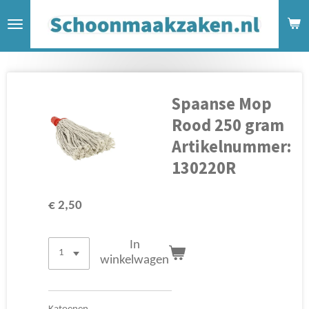
Ga
direct
naar
de
hoofdinhoud
Spaanse Mop
Rood 250 gram
Artikelnummer:
130220R
€ 2,50
In
winkelwagen