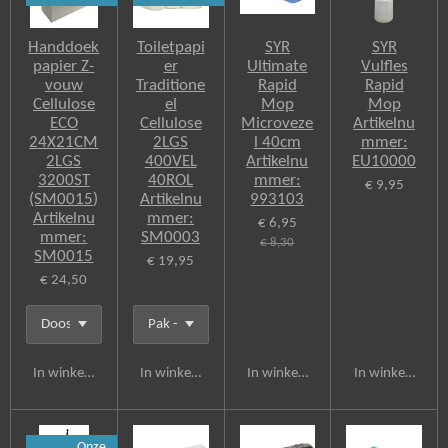
o
k
Handdoek
Toiletpapi
SYR
SYR
papier Z-
er
Ultimate
Vulfles
vouw
Traditione
Rapid
Rapid
Cellulose
el
Mop
Mop
ECO
Cellulose
Microveze
Artikelnu
24X21CM
2LGS
l 40cm
mmer:
2LGS
400VEL
Artikelnu
EU10000
3200ST
40ROL
mmer:
€ 9,95
(SM0015)
Artikelnu
993103
Artikelnu
mmer:
€ 6,95
mmer:
SM0003
€ 8,30
SM0015
€ 19,95
€ 24,50
In winkelwagen
In winkelwagen
In winkelwagen
In winkelwagen
Onze