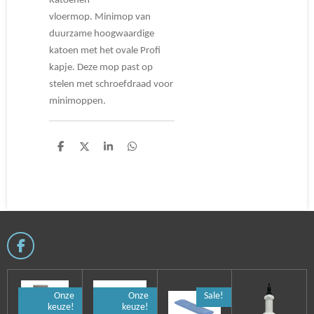
Katoenen
vloermop. Minimop van
duurzame hoogwaardige
katoen met het ovale Profi
kapje. Deze mop past op
stelen met schroefdraad voor
minimoppen.
D
D
S
D
e
e
h
e
l
e
a
l
e
l
r
e
n
e
n
F
a
c
e
Onze
Onze
Sale!
b
keuze!
keuze!
o