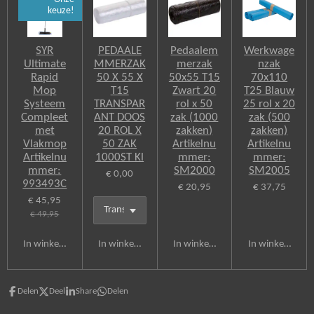
keuze!
SYR
PEDAALE
Pedaalem
Werkwage
Ultimate
MMERZAK
merzak
nzak
Rapid
50 X 55 X
50x55 T15
70x110
Mop
T15
Zwart 20
T25 Blauw
Systeem
TRANSPAR
rol x 50
25 rol x 20
Compleet
ANT DOOS
zak (1000
zak (500
met
20 ROL X
zakken)
zakken)
Vlakmop
50 ZAK
Artikelnu
Artikelnu
Artikelnu
1000ST Kl
mmer:
mmer:
mmer:
SM2000
SM2005
€ 0,00
993493C
€ 20,95
€ 37,75
€ 45,95
€ 49,95
In winkelwagen
In winkelwagen
In winkelwagen
In winkelwagen
Delen
Deel
Share
Delen