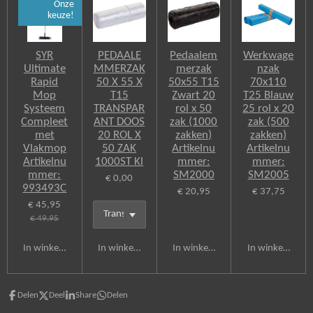
Onze
keuze!
SYR
PEDAALE
Pedaalem
Werkwage
Ultimate
MMERZAK
merzak
nzak
Rapid
50 X 55 X
50x55 T15
70x110
Mop
T15
Zwart 20
T25 Blauw
Systeem
TRANSPAR
rol x 50
25 rol x 20
Compleet
ANT DOOS
zak (1000
zak (500
met
20 ROL X
zakken)
zakken)
Vlakmop
50 ZAK
Artikelnu
Artikelnu
Artikelnu
1000ST Kl
mmer:
mmer:
mmer:
SM2000
SM2005
€ 0,00
993493C
€ 20,95
€ 37,75
€ 45,95
€ 49,95
In winkelwagen
In winkelwagen
In winkelwagen
In winkelwagen
Delen
Deel
Share
Delen