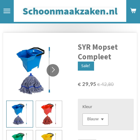
Ga
direct
naar
de
hoofdinhoud
SYR Mopset
Compleet
Sale!
€ 29,95
€ 42,80
Kleur