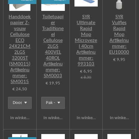
o
o
k
Handdoek
Toiletpapi
SYR
SYR
papier Z-
er
Ultimate
Vulfles
vouw
Traditione
Rapid
Rapid
Cellulose
el
Mop
Mop
ECO
Cellulose
Microveze
Artikelnu
24X21CM
2LGS
l 40cm
mmer:
2LGS
400VEL
Artikelnu
EU10000
3200ST
40ROL
mmer:
€ 9,95
(SM0015)
Artikelnu
993103
Artikelnu
mmer:
€ 6,95
mmer:
SM0003
€ 8,30
SM0015
€ 19,95
€ 24,50
In winkelwagen
In winkelwagen
In winkelwagen
In winkelwagen