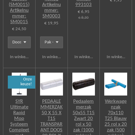
€ 9,95
(SM0015)
Artikelnu
993103
Artikelnu
mmer:
€ 6,95
mmer:
SM0003
€ 8,30
SM0015
€ 19,95
€ 24,50
In winkelwagen
In winkelwagen
In winkelwagen
In winkelwagen
Onze
keuze!
SYR
PEDAALE
Pedaalem
Werkwage
Ultimate
MMERZAK
merzak
nzak
Rapid
50 X 55 X
50x55 T15
70x110
Mop
T15
Zwart 20
T25 Blauw
Systeem
TRANSPAR
rol x 50
25 rol x 20
Compleet
ANT DOOS
zak (1000
zak (500