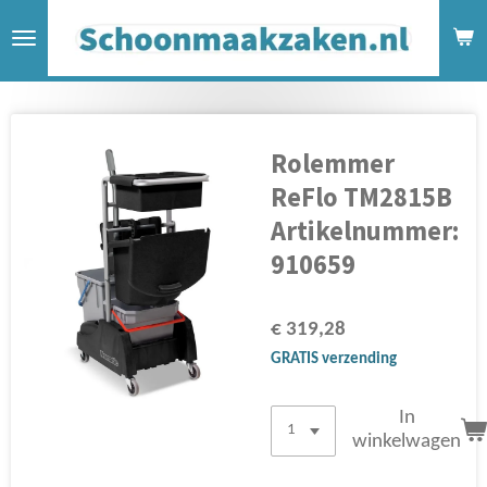
Ga
direct
naar
de
hoofdinhoud
Rolemmer
ReFlo TM2815B
Artikelnummer:
910659
€ 319,28
GRATIS verzending
In
winkelwagen