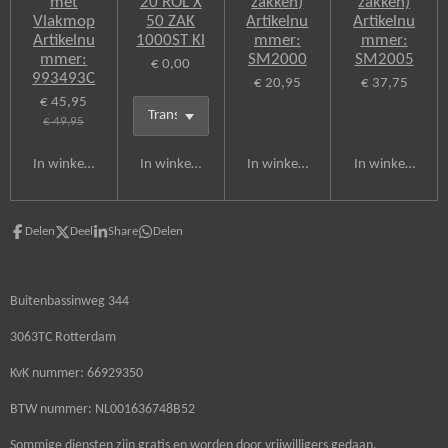
met
20 ROL X
zakken)
zakken)
Vlakmop
50 ZAK
Artikelnu
Artikelnu
Artikelnu
1000ST Kl
mmer:
mmer:
mmer:
SM2000
SM2005
€ 0,00
993493C
€ 20,95
€ 37,75
€ 45,95
€ 49,95
In winkelwagen
In winkelwagen
In winkelwagen
In winkelwagen
Delen
Deel
Share
Delen
Buitenbassinweg 344
3063TC Rotterdam
KvK nummer: 66929350
BTW nummer: NL001636748B52
Sommige diensten zijn gratis en worden door vrijwilligers gedaan.