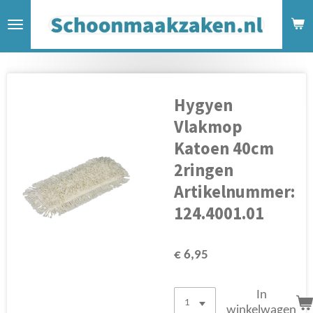
Ga
direct
naar
de
hoofdinhoud
Hygyen
Vlakmop
Katoen 40cm
2ringen
Artikelnummer:
124.4001.01
€ 6,95
In
winkelwagen