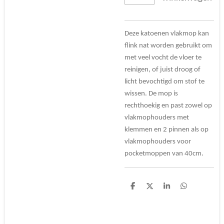
Deze katoenen vlakmop kan
flink nat worden gebruikt om
met veel vocht de vloer te
reinigen, of juist droog of
licht bevochtigd om stof te
wissen. De mop is
rechthoekig en past zowel op
vlakmophouders met
klemmen en 2 pinnen als op
vlakmophouders voor
pocketmoppen van 40cm.
D
D
S
D
e
e
h
e
l
e
a
l
e
l
r
e
n
e
n