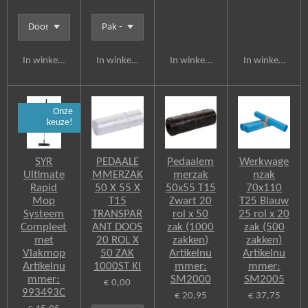
In winkelwagen
In winkelwagen
In winkelwagen
In winkelwagen
Onze
keuze!
SYR
PEDAALE
Pedaalem
Werkwage
Ultimate
MMERZAK
merzak
nzak
Rapid
50 X 55 X
50x55 T15
70x110
Mop
T15
Zwart 20
T25 Blauw
Systeem
TRANSPAR
rol x 50
25 rol x 20
Compleet
ANT DOOS
zak (1000
zak (500
met
20 ROL X
zakken)
zakken)
Vlakmop
50 ZAK
Artikelnu
Artikelnu
Artikelnu
1000ST Kl
mmer:
mmer:
mmer:
SM2000
SM2005
€ 0,00
993493C
€ 20,95
€ 37,75