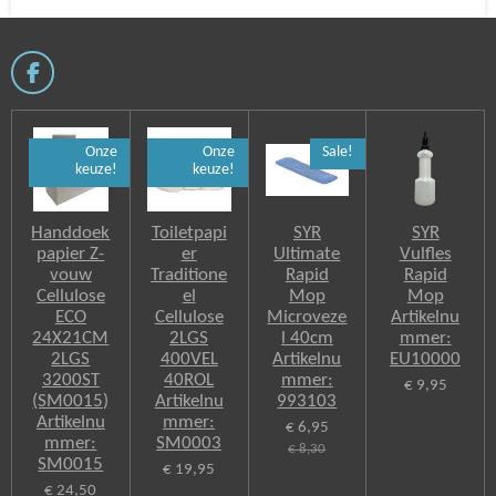
F
a
c
e
Onze
Onze
Sale!
b
keuze!
keuze!
o
o
k
Handdoek
Toiletpapi
SYR
SYR
papier Z-
er
Ultimate
Vulfles
vouw
Traditione
Rapid
Rapid
Cellulose
el
Mop
Mop
ECO
Cellulose
Microveze
Artikelnu
24X21CM
2LGS
l 40cm
mmer:
2LGS
400VEL
Artikelnu
EU10000
3200ST
40ROL
mmer:
€ 9,95
(SM0015)
Artikelnu
993103
Artikelnu
mmer:
€ 6,95
mmer:
SM0003
€ 8,30
SM0015
€ 19,95
€ 24,50