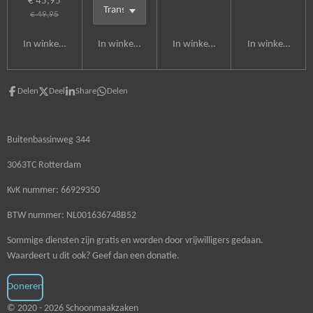
€ 45,95
€ 49,95
In winkelwagen
In winkelwagen
In winkelwagen
In winkelwagen
Delen
Deel
Share
Delen
Buitenbassinweg 344
3063TC Rotterdam
KvK nummer: 66929350
BTW nummer: NL001636748B52
Sommige diensten zijn gratis en worden door vrijwilligers gedaan.
Waardeert u dit ook? Geef dan een donatie.
Doneren
© 2020 - 2026 Schoonmaakzaken