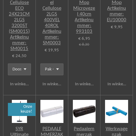
Cellulose
el
Mop
Mop
ECO
Cellulose
Microveze
Artikelnu
24X21CM
2LGS
l 40cm
mmer:
2LGS
400VEL
Artikelnu
EU10000
3200ST
40ROL
mmer:
€ 9,95
(SM0015)
Artikelnu
993103
Artikelnu
mmer:
€ 6,95
mmer:
SM0003
€ 8,30
SM0015
€ 19,95
€ 24,50
In winkelwagen
In winkelwagen
In winkelwagen
In winkelwagen
Onze
keuze!
SYR
PEDAALE
Pedaalem
Werkwage
Ultimate
MMERZAK
merzak
nzak