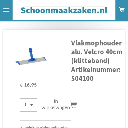
Ga
direct
naar
de
hoofdinhoud
Vlakmophouder
alu. Velcro 40cm
(klitteband)
Artikelnummer:
504100
€ 16,95
In
winkelwagen