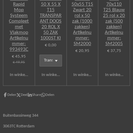
Rapid
50 X 55 X
50x55 T15
70x110
Mop
T15
Zwart 20
T25 Blauw
Systeem
TRANSPAR
rol x 50
25 rol x 20
Compleet
ANT DOOS
zak (1000
zak (500
met
20 ROL X
zakken)
zakken)
Vlakmop
50 ZAK
Artikelnu
Artikelnu
Artikelnu
1000ST Kl
mmer:
mmer:
mmer:
SM2000
SM2005
€ 0,00
993493C
€ 20,95
€ 37,75
€ 45,95
€ 49,95
In winkelwagen
In winkelwagen
In winkelwagen
In winkelwagen
Delen
Deel
Share
Delen
Buitenbassinweg 344
3063TC Rotterdam