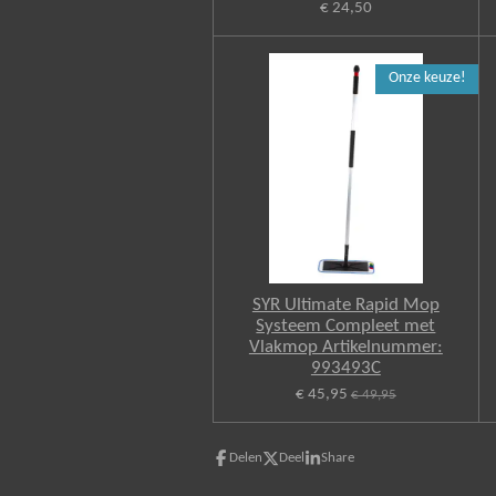
€ 24,50
Onze keuze!
SYR Ultimate Rapid Mop
Systeem Compleet met
Vlakmop Artikelnummer:
993493C
€ 45,95
€ 49,95
Delen
Deel
Share