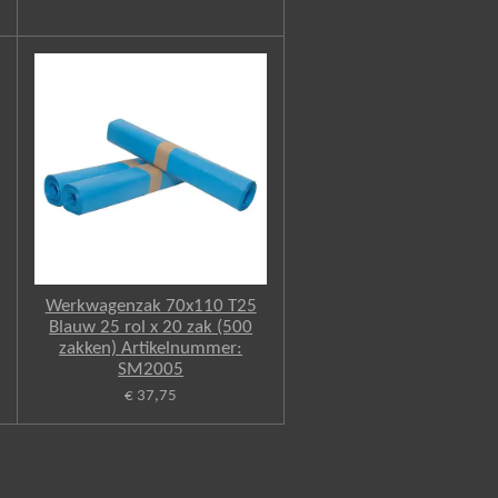
Werkwagenzak 70x110 T25
Blauw 25 rol x 20 zak (500
zakken) Artikelnummer:
SM2005
€ 37,75