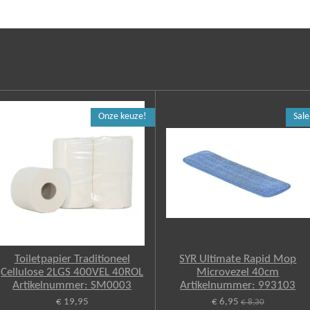
Onze keuze!
Sale
Toiletpapier Traditioneel
SYR Ultimate Rapid Mop
Cellulose 2LGS 400VEL 40ROL
Microvezel 40cm
Artikelnummer: SM0003
Artikelnummer: 993103
€ 19,95
€ 6,95
€ 8,30