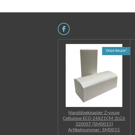
F
a
c
e
Onze keuze!
b
o
o
k
Handdoekpapier Z-vouw
Cellulose ECO 24X21CM 2LGS
3200ST (SM0015)
Artikelnummer: SM0015