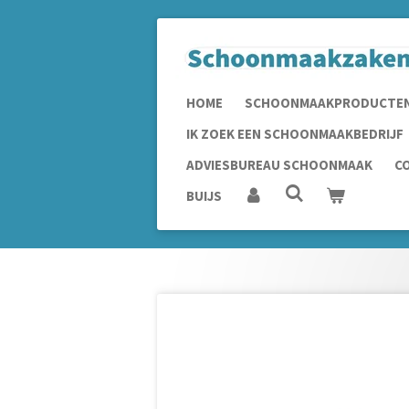
Ga
direct
naar
de
HOME
SCHOONMAAKPRODUCTE
hoofdinhoud
IK ZOEK EEN SCHOONMAAKBEDRIJF
ADVIESBUREAU SCHOONMAAK
C
BUIJS