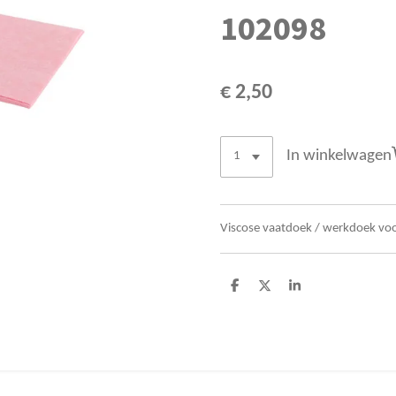
102098
€ 2,50
In winkelwagen
Viscose vaatdoek / werkdoek voo
D
D
S
e
e
h
l
e
a
e
l
r
n
e