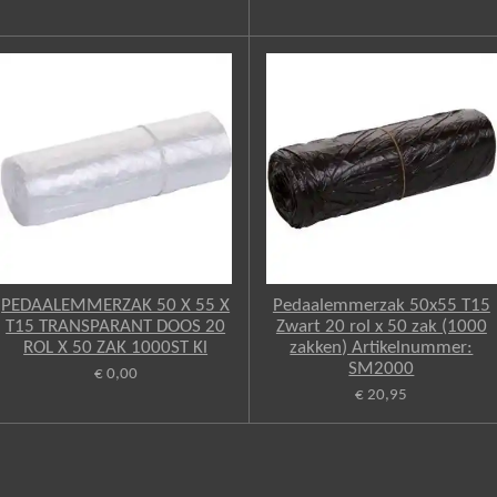
PEDAALEMMERZAK 50 X 55 X
Pedaalemmerzak 50x55 T15
T15 TRANSPARANT DOOS 20
Zwart 20 rol x 50 zak (1000
ROL X 50 ZAK 1000ST Kl
zakken) Artikelnummer:
SM2000
€ 0,00
€ 20,95