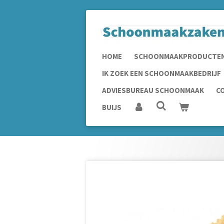
Ga
direct
naar
de
HOME
SCHOONMAAKPRODUCTE
hoofdinhoud
IK ZOEK EEN SCHOONMAAKBEDRIJF
ADVIESBUREAU SCHOONMAAK
C
BUIJS