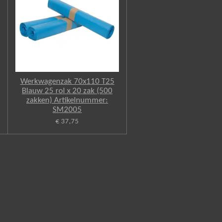
Werkwagenzak 70x110 T25
Blauw 25 rol x 20 zak (500
zakken) Artikelnummer:
SM2005
€ 37,75