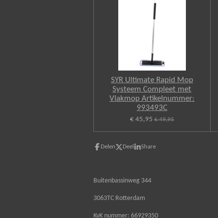
SYR Ultimate Rapid Mop
Systeem Compleet met
Vlakmop Artikelnummer:
993493C
€ 45,95
€ 49,95
Delen
Deel
Share
Buitenbassinweg 344
3063TC Rotterdam
KvK nummer: 66929350