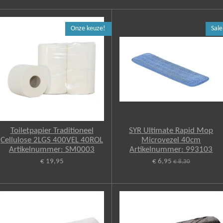
Onze keuze!
Sale
Toiletpapier Traditioneel
SYR Ultimate Rapid Mop
Cellulose 2LGS 400VEL 40ROL
Microvezel 40cm
Artikelnummer: SM0003
Artikelnummer: 993103
€ 19,95
€ 6,95
€ 8,30