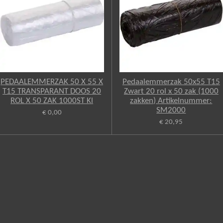
PEDAALEMMERZAK 50 X 55 X
Pedaalemmerzak 50x55 T15
T15 TRANSPARANT DOOS 20
Zwart 20 rol x 50 zak (1000
ROL X 50 ZAK 1000ST Kl
zakken) Artikelnummer:
SM2000
€ 0,00
€ 20,95