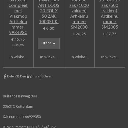
Systeem
TRANSPAR
rol x 50
25 rol x 20
Compleet
ANT DOOS
zak (1000
zak (500
met
20 ROL X
zakken)
zakken)
Vlakmop
50 ZAK
Artikelnu
Artikelnu
Artikelnu
1000ST Kl
mmer:
mmer:
mmer:
SM2000
SM2005
€ 0,00
993493C
€ 20,95
€ 37,75
€ 45,95
€ 49,95
In winkelwagen
In winkelwagen
In winkelwagen
In winkelwagen
Delen
Deel
Share
Delen
Buitenbassinweg 344
3063TC Rotterdam
KvK nummer: 66929350
BTW nummer: NL001636748B52