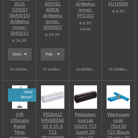
2LGS
400VEL
Artikelnu
EU10000
3200ST
40ROL
mmer:
€ 9,95
(SM0015)
Artikelnu
993103
Artikelnu
mmer:
€ 6,95
mmer:
SM0003
€ 8,30
SM0015
€ 19,95
€ 24,50
In winkelwagen
In winkelwagen
In winkelwagen
In winkelwagen
Onze
keuze!
SYR
PEDAALE
Pedaalem
Werkwage
Ultimate
MMERZAK
merzak
nzak
Rapid
50 X 55 X
50x55 T15
70x110
Mop
T15
Zwart 20
T25 Blauw