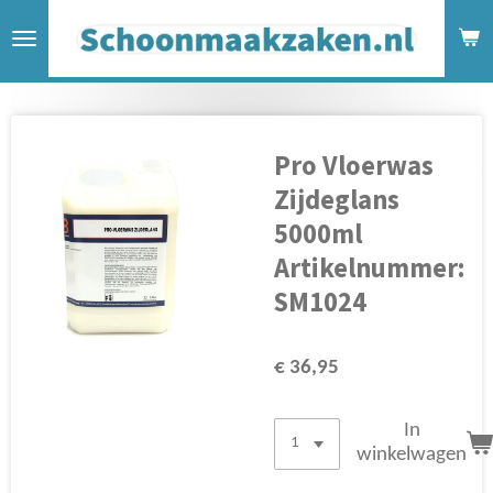
Ga
direct
naar
de
hoofdinhoud
Pro Vloerwas
Zijdeglans
5000ml
Artikelnummer:
SM1024
€ 36,95
In
winkelwagen