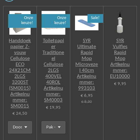
a
c
e
Onze
Onze
Sale!
b
keuze!
keuze!
o
o
k
Handdoek
Toiletpapi
SYR
SYR
papier Z-
er
Ultimate
Vulfles
vouw
Traditione
Rapid
Rapid
Cellulose
el
Mop
Mop
ECO
Cellulose
Microveze
Artikelnu
24X21CM
2LGS
l 40cm
mmer:
2LGS
400VEL
Artikelnu
EU10000
3200ST
40ROL
mmer:
€ 9,95
(SM0015)
Artikelnu
993103
Artikelnu
mmer:
€ 6,95
mmer:
SM0003
€ 8,30
SM0015
€ 19,95
€ 24,50