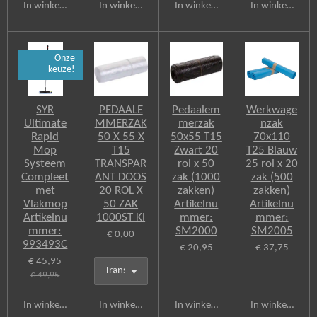
In winkelwagen
In winkelwagen
In winkelwagen
In winkelwagen
Onze
keuze!
SYR
PEDAALE
Pedaalem
Werkwage
Ultimate
MMERZAK
merzak
nzak
Rapid
50 X 55 X
50x55 T15
70x110
Mop
T15
Zwart 20
T25 Blauw
Systeem
TRANSPAR
rol x 50
25 rol x 20
Compleet
ANT DOOS
zak (1000
zak (500
met
20 ROL X
zakken)
zakken)
Vlakmop
50 ZAK
Artikelnu
Artikelnu
Artikelnu
1000ST Kl
mmer:
mmer:
mmer:
SM2000
SM2005
€ 0,00
993493C
€ 20,95
€ 37,75
€ 45,95
€ 49,95
In winkelwagen
In winkelwagen
In winkelwagen
In winkelwagen