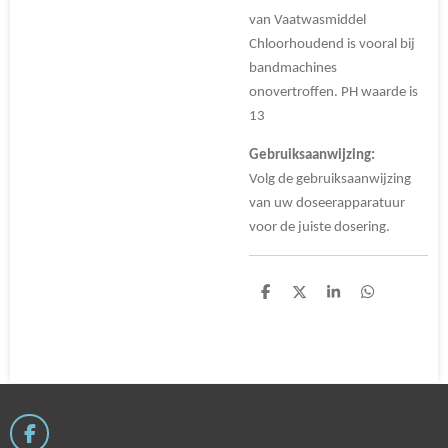
van Vaatwasmiddel
Chloorhoudend is vooral bij
bandmachines
onovertroffen. PH waarde is
13
Gebruiksaanwijzing:
Volg de gebruiksaanwijzing
van uw doseerapparatuur
voor de juiste dosering.
D
D
S
D
e
e
h
e
l
e
a
l
e
l
r
e
n
e
n
F