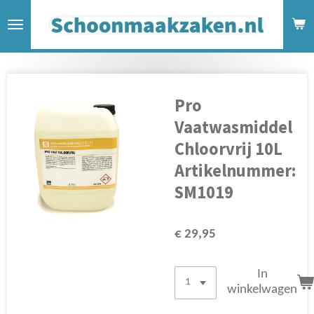
Ga
direct
naar
de
hoofdinhoud
Pro
Vaatwasmiddel
Chloorvrij 10L
Artikelnummer:
SM1019
€ 29,95
In
winkelwagen