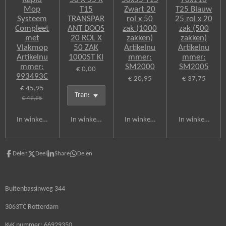
Mop
T15
Zwart 20
T25 Blauw
Systeem
TRANSPAR
rol x 50
25 rol x 20
Compleet
ANT DOOS
zak (1000
zak (500
met
20 ROL X
zakken)
zakken)
Vlakmop
50 ZAK
Artikelnu
Artikelnu
Artikelnu
1000ST Kl
mmer:
mmer:
mmer:
SM2000
SM2005
€ 0,00
993493C
€ 20,95
€ 37,75
€ 45,95
€ 49,95
In winkelwagen
In winkelwagen
In winkelwagen
In winkelwagen
Delen
Deel
Share
Delen
Buitenbassinweg 344
3063TC Rotterdam
KvK nummer: 66929350