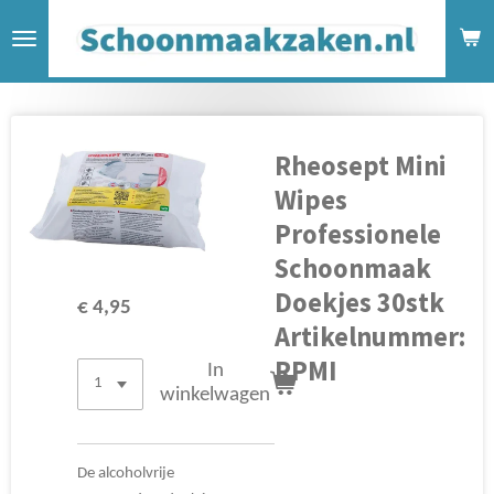
Ga
direct
naar
de
hoofdinhoud
Rheosept Mini
Wipes
Professionele
Schoonmaak
Doekjes 30stk
€ 4,95
Artikelnummer:
RPMI
In
winkelwagen
De alcoholvrije