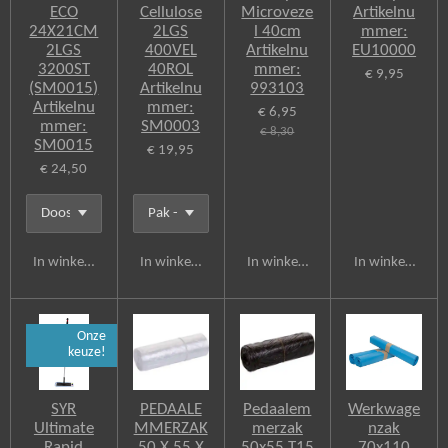
ECO
Cellulose
Microveze
Artikelnu
24X21CM
2LGS
l 40cm
mmer:
2LGS
400VEL
Artikelnu
EU10000
3200ST
40ROL
mmer:
€ 9,95
(SM0015)
Artikelnu
993103
Artikelnu
mmer:
€ 6,95
mmer:
SM0003
€ 8,30
SM0015
€ 19,95
€ 24,50
In winkelwagen
In winkelwagen
In winkelwagen
In winkelwagen
Onze
keuze!
SYR
PEDAALE
Pedaalem
Werkwage
Ultimate
MMERZAK
merzak
nzak
Rapid
50 X 55 X
50x55 T15
70x110