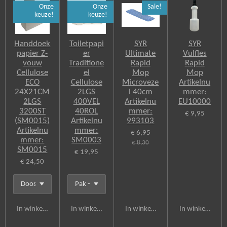
e
Onze
Onze
Sale!
b
keuze!
keuze!
o
o
k
Handdoek
Toiletpapi
SYR
SYR
papier Z-
er
Ultimate
Vulfles
vouw
Traditione
Rapid
Rapid
Cellulose
el
Mop
Mop
ECO
Cellulose
Microveze
Artikelnu
24X21CM
2LGS
l 40cm
mmer:
2LGS
400VEL
Artikelnu
EU10000
3200ST
40ROL
mmer:
€ 9,95
(SM0015)
Artikelnu
993103
Artikelnu
mmer:
€ 6,95
mmer:
SM0003
€ 8,30
SM0015
€ 19,95
€ 24,50
In winkelwagen
In winkelwagen
In winkelwagen
In winkelwagen