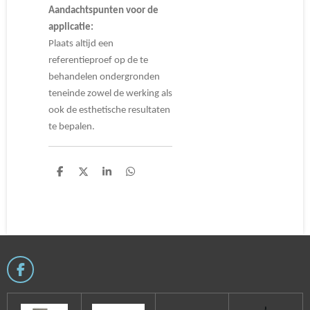
Aandachtspunten voor de
applicatie:
Plaats altijd een
referentieproef op de te
behandelen ondergronden
teneinde zowel de werking als
ook de esthetische resultaten
te bepalen.
D
D
S
D
e
e
h
e
l
e
a
l
e
l
r
e
n
e
n
F
a
c