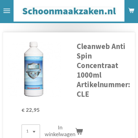
Ga
direct
naar
de
hoofdinhoud
Cleanweb Anti
Spin
Concentraat
1000ml
Artikelnummer:
CLE
€ 22,95
In
winkelwagen