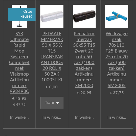
Onze
keuze!
SYR
PEDAALE
Pedaalem
Werkwage
Ultimate
MMERZAK
merzak
nzak
Rapid
50 X 55 X
50x55 T15
70x110
Mop
T15
Zwart 20
T25 Blauw
Systeem
TRANSPAR
rol x 50
25 rol x 20
Compleet
ANT DOOS
zak (1000
zak (500
met
20 ROL X
zakken)
zakken)
Vlakmop
50 ZAK
Artikelnu
Artikelnu
Artikelnu
1000ST Kl
mmer:
mmer:
mmer:
SM2000
SM2005
€ 0,00
993493C
€ 20,95
€ 37,75
€ 45,95
€ 49,95
In winkelwagen
In winkelwagen
In winkelwagen
In winkelwagen