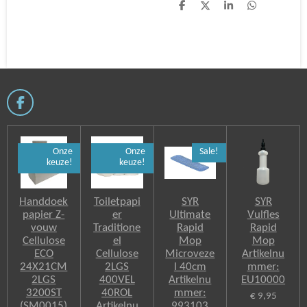
D
D
S
D
e
e
h
e
l
e
a
l
e
l
r
e
n
e
n
F
a
c
e
Onze
Onze
Sale!
b
keuze!
keuze!
o
o
k
Handdoek
Toiletpapi
SYR
SYR
papier Z-
er
Ultimate
Vulfles
vouw
Traditione
Rapid
Rapid
Cellulose
el
Mop
Mop
ECO
Cellulose
Microveze
Artikelnu
24X21CM
2LGS
l 40cm
mmer:
2LGS
400VEL
Artikelnu
EU10000
3200ST
40ROL
mmer:
€ 9,95
(SM0015)
Artikelnu
993103