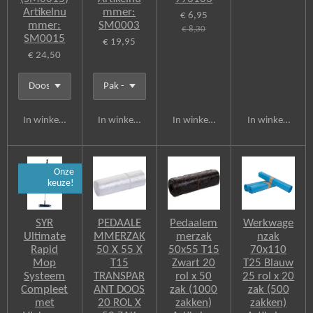
Artikelnu
mmer:
€ 6,95
mmer:
SM0003
€ 8,30
SM0015
€ 19,95
€ 24,50
In winkelwagen
In winkelwagen
In winkelwagen
In winkelwagen
Onze
keuze!
SYR
PEDAALE
Pedaalem
Werkwage
Ultimate
MMERZAK
merzak
nzak
Rapid
50 X 55 X
50x55 T15
70x110
Mop
T15
Zwart 20
T25 Blauw
Systeem
TRANSPAR
rol x 50
25 rol x 20
Compleet
ANT DOOS
zak (1000
zak (500
met
20 ROL X
zakken)
zakken)