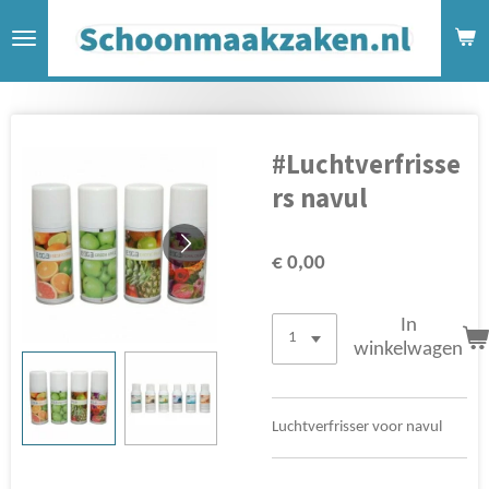
Ga
direct
naar
de
hoofdinhoud
#Luchtverfrisse
rs navul
€ 0,00
In
winkelwagen
Luchtverfrisser voor navul