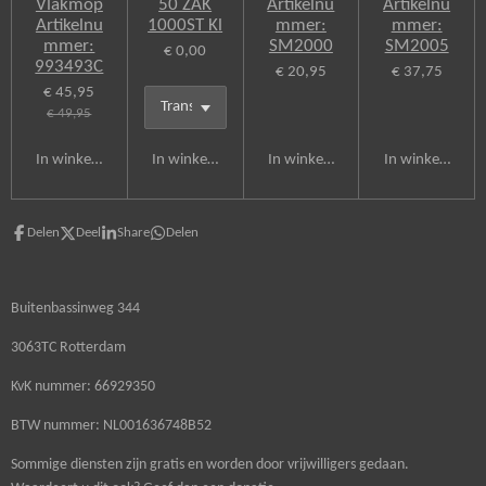
Vlakmop
50 ZAK
Artikelnu
Artikelnu
Artikelnu
1000ST Kl
mmer:
mmer:
mmer:
SM2000
SM2005
€ 0,00
993493C
€ 20,95
€ 37,75
€ 45,95
€ 49,95
In winkelwagen
In winkelwagen
In winkelwagen
In winkelwagen
Delen
Deel
Share
Delen
Buitenbassinweg 344
3063TC Rotterdam
KvK nummer: 66929350
BTW nummer: NL001636748B52
Sommige diensten zijn gratis en worden door vrijwilligers gedaan.