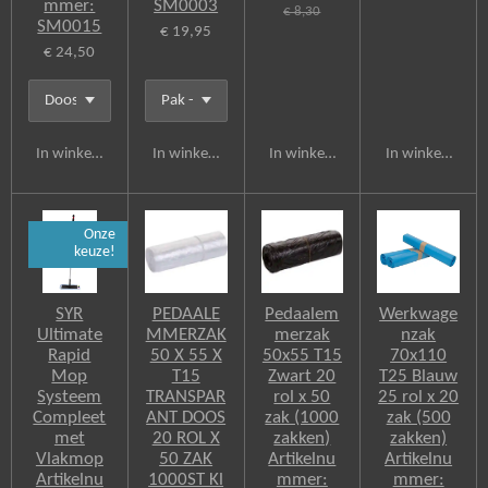
mmer:
SM0003
€ 8,30
SM0015
€ 19,95
€ 24,50
In winkelwagen
In winkelwagen
In winkelwagen
In winkelwagen
Onze
keuze!
SYR
PEDAALE
Pedaalem
Werkwage
Ultimate
MMERZAK
merzak
nzak
Rapid
50 X 55 X
50x55 T15
70x110
Mop
T15
Zwart 20
T25 Blauw
Systeem
TRANSPAR
rol x 50
25 rol x 20
Compleet
ANT DOOS
zak (1000
zak (500
met
20 ROL X
zakken)
zakken)
Vlakmop
50 ZAK
Artikelnu
Artikelnu
Artikelnu
1000ST Kl
mmer:
mmer: