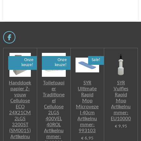
l
e
a
l
e
l
r
e
n
e
n
F
a
c
e
Onze
Onze
Sale!
b
keuze!
keuze!
o
o
k
Handdoek
Toiletpapi
SYR
SYR
papier Z-
er
Ultimate
Vulfles
vouw
Traditione
Rapid
Rapid
Cellulose
el
Mop
Mop
ECO
Cellulose
Microveze
Artikelnu
24X21CM
2LGS
l 40cm
mmer:
2LGS
400VEL
Artikelnu
EU10000
3200ST
40ROL
mmer:
€ 9,95
(SM0015)
Artikelnu
993103
Artikelnu
mmer:
€ 6,95