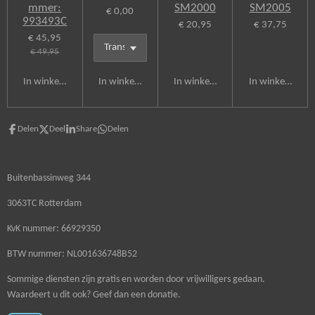
mmer:
SM2000
SM2005
€ 0,00
993493C
€ 20,95
€ 37,75
€ 45,95
€ 49,95
In winkelwagen
In winkelwagen
In winkelwagen
In winkelwagen
Delen
Deel
Share
Delen
Buitenbassinweg 344
3063TC Rotterdam
KvK nummer: 66929350
BTW nummer: NL001636748B52
Sommige diensten zijn gratis en worden door vrijwilligers gedaan.
Waardeert u dit ook? Geef dan een donatie.