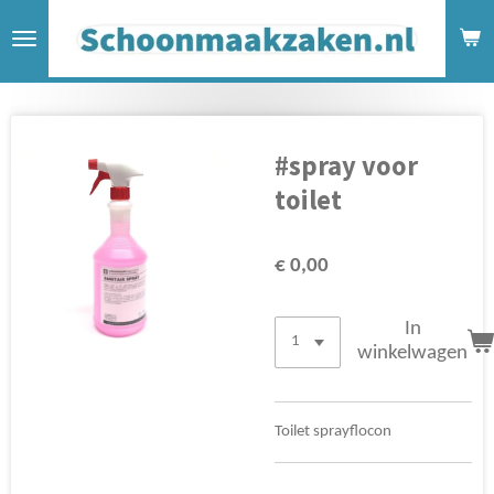
Ga
direct
naar
de
hoofdinhoud
#spray voor
toilet
€ 0,00
In
winkelwagen
Toilet sprayflocon