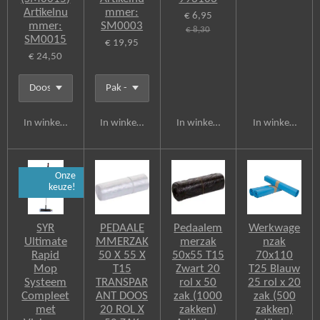
Artikelnu
mmer:
€ 6,95
mmer:
SM0003
€ 8,30
SM0015
€ 19,95
€ 24,50
In winkelwagen
In winkelwagen
In winkelwagen
In winkelwagen
Onze
keuze!
SYR
PEDAALE
Pedaalem
Werkwage
Ultimate
MMERZAK
merzak
nzak
Rapid
50 X 55 X
50x55 T15
70x110
Mop
T15
Zwart 20
T25 Blauw
Systeem
TRANSPAR
rol x 50
25 rol x 20
Compleet
ANT DOOS
zak (1000
zak (500
met
20 ROL X
zakken)
zakken)