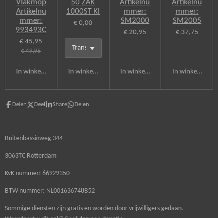
Vlakmop
50 ZAK
Artikelnu
Artikelnu
Artikelnu
1000ST Kl
mmer:
mmer:
mmer:
SM2000
SM2005
€ 0,00
993493C
€ 20,95
€ 37,75
€ 45,95
€ 49,95
In winkelwagen
In winkelwagen
In winkelwagen
In winkelwagen
Delen
Deel
Share
Delen
Buitenbassinweg 344
3063TC Rotterdam
KvK nummer: 66929350
BTW nummer: NL001636748B52
Sommige diensten zijn gratis en worden door vrijwilligers gedaan.