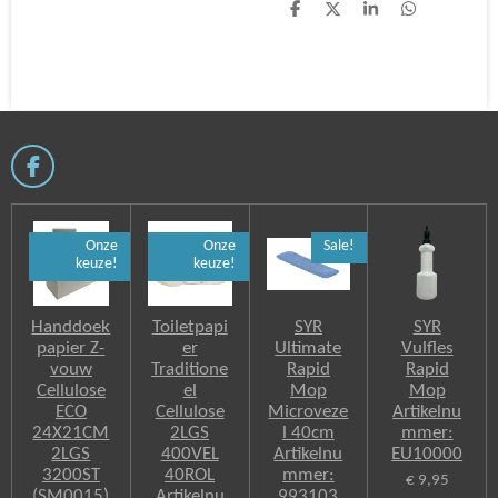
D
D
S
D
e
e
h
e
l
e
a
l
e
l
r
e
n
e
n
F
a
c
e
Onze
Onze
Sale!
b
keuze!
keuze!
o
o
k
Handdoek
Toiletpapi
SYR
SYR
papier Z-
er
Ultimate
Vulfles
vouw
Traditione
Rapid
Rapid
Cellulose
el
Mop
Mop
ECO
Cellulose
Microveze
Artikelnu
24X21CM
2LGS
l 40cm
mmer:
2LGS
400VEL
Artikelnu
EU10000
3200ST
40ROL
mmer:
€ 9,95
(SM0015)
Artikelnu
993103