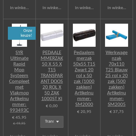
In winkelwagen
In winkelwagen
In winkelwagen
In winkelwagen
Onze
keuze!
SYR
PEDAALE
Pedaalem
Werkwage
Ultimate
MMERZAK
merzak
nzak
Rapid
50 X 55 X
50x55 T15
70x110
Mop
T15
Zwart 20
T25 Blauw
Systeem
TRANSPAR
rol x 50
25 rol x 20
Compleet
ANT DOOS
zak (1000
zak (500
met
20 ROL X
zakken)
zakken)
Vlakmop
50 ZAK
Artikelnu
Artikelnu
Artikelnu
1000ST Kl
mmer:
mmer:
mmer:
SM2000
SM2005
€ 0,00
993493C
€ 20,95
€ 37,75
€ 45,95
€ 49,95