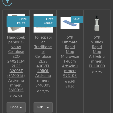
F
a
c
e
Onze
Onze
Sale!
b
keuze!
keuze!
o
o
k
Handdoek
Toiletpapi
SYR
SYR
papier Z-
er
Ultimate
Vulfles
vouw
Traditione
Rapid
Rapid
Cellulose
el
Mop
Mop
ECO
Cellulose
Microveze
Artikelnu
24X21CM
2LGS
l 40cm
mmer:
2LGS
400VEL
Artikelnu
EU10000
3200ST
40ROL
mmer:
€ 9,95
(SM0015)
Artikelnu
993103
Artikelnu
mmer:
€ 6,95
mmer:
SM0003
€ 8,30
SM0015
€ 19,95
€ 24,50