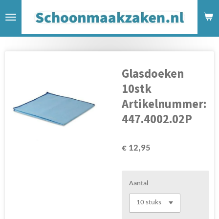
Ga
direct
naar
de
hoofdinhoud
Glasdoeken
10stk
Artikelnummer:
447.4002.02P
€ 12,95
Aantal