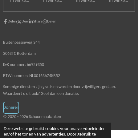
In winkelwagen
In winkelwagen
In winkelwagen
In winkelwagen
Delen
Deel
Share
Delen
Buitenbassinweg 344
3063TC Rotterdam
KvK nummer: 66929350
BTW nummer: NL001636748B52
Sommige diensten zijn gratis en worden door vrijwilligers gedaan.
Waardeert u dit ook? Geef dan een donatie.
Doneren
© 2020 - 2026 Schoonmaakzaken
Deze website gebruikt cookies voor analyse-doeleinden
en/of het tonen van advertenties. Door gebruik te