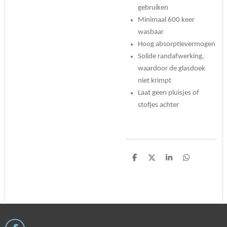
gebruiken
Minimaal 600 keer
wasbaar
Hoog absorptievermogen
Solide randafwerking,
waardoor de glasdoek
niet krimpt
Laat geen pluisjes of
stofjes achter
D
D
S
D
e
e
h
e
l
e
a
l
e
l
r
e
n
e
n