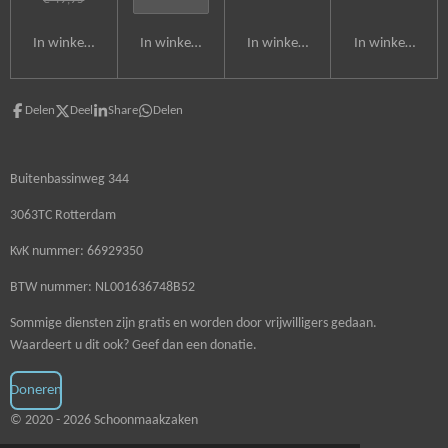
In winkelwagen
In winkelwagen
In winkelwagen
In winkelwagen
Delen
Deel
Share
Delen
Buitenbassinweg 344
3063TC Rotterdam
KvK nummer: 66929350
BTW nummer: NL001636748B52
Sommige diensten zijn gratis en worden door vrijwilligers gedaan.
Waardeert u dit ook? Geef dan een donatie.
Doneren
© 2020 - 2026 Schoonmaakzaken