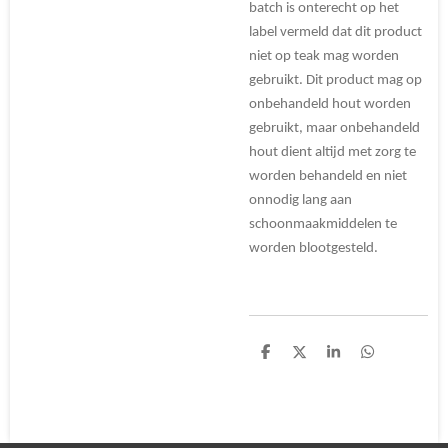
batch is
onterecht
op het
label vermeld dat dit product
niet op teak mag worden
gebruikt. Dit product mag op
onbehandeld hout worden
gebruikt, maar onbehandeld
hout dient altijd met zorg te
worden behandeld en niet
onnodig lang aan
schoonmaakmiddelen te
worden blootgesteld.
D
D
S
D
e
e
h
e
l
e
a
l
e
l
r
e
n
e
n