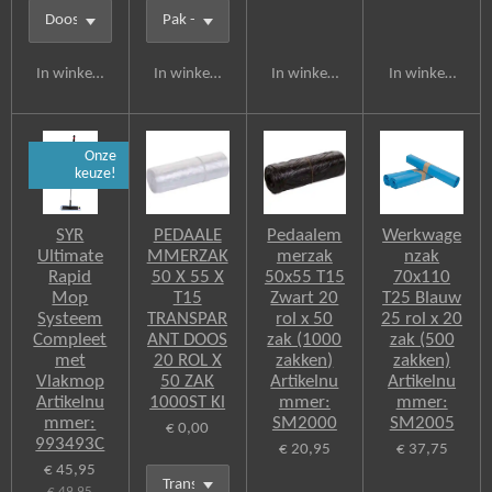
In winkelwagen
In winkelwagen
In winkelwagen
In winkelwagen
Onze
keuze!
SYR
PEDAALE
Pedaalem
Werkwage
Ultimate
MMERZAK
merzak
nzak
Rapid
50 X 55 X
50x55 T15
70x110
Mop
T15
Zwart 20
T25 Blauw
Systeem
TRANSPAR
rol x 50
25 rol x 20
Compleet
ANT DOOS
zak (1000
zak (500
met
20 ROL X
zakken)
zakken)
Vlakmop
50 ZAK
Artikelnu
Artikelnu
Artikelnu
1000ST Kl
mmer:
mmer:
mmer:
SM2000
SM2005
€ 0,00
993493C
€ 20,95
€ 37,75
€ 45,95
€ 49,95