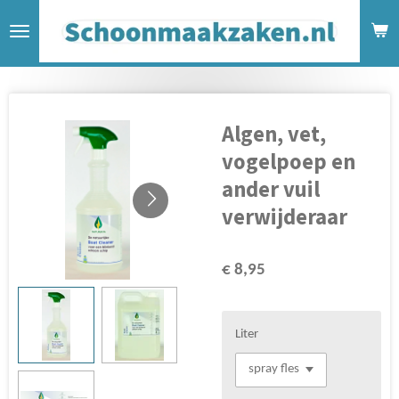
Ga
direct
naar
de
hoofdinhoud
Algen, vet,
vogelpoep en
ander vuil
verwijderaar
€ 8,95
Liter