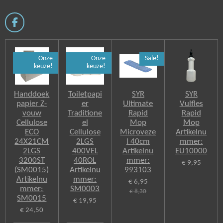
F
a
c
e
Onze
Onze
Sale!
b
keuze!
keuze!
o
o
k
Handdoek
Toiletpapi
SYR
SYR
papier Z-
er
Ultimate
Vulfles
vouw
Traditione
Rapid
Rapid
Cellulose
el
Mop
Mop
ECO
Cellulose
Microveze
Artikelnu
24X21CM
2LGS
l 40cm
mmer:
2LGS
400VEL
Artikelnu
EU10000
3200ST
40ROL
mmer:
€ 9,95
(SM0015)
Artikelnu
993103
Artikelnu
mmer:
€ 6,95
mmer:
SM0003
€ 8,30
SM0015
€ 19,95
€ 24,50