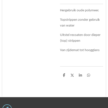
Hergebruik oude polymeer.
Topstrippen zonder gebruik
van water
Uitstel recoaten door dieper
(top) strippen
Van zijdemat tot hoogglans
D
D
S
D
e
e
h
e
l
e
a
l
e
l
r
e
n
e
n