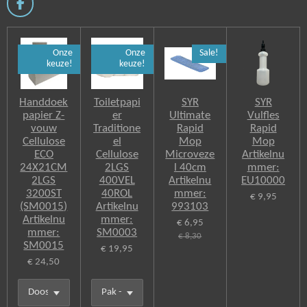
F
a
c
e
Onze
Onze
Sale!
b
keuze!
keuze!
o
o
k
Handdoek
Toiletpapi
SYR
SYR
papier Z-
er
Ultimate
Vulfles
vouw
Traditione
Rapid
Rapid
Cellulose
el
Mop
Mop
ECO
Cellulose
Microveze
Artikelnu
24X21CM
2LGS
l 40cm
mmer:
2LGS
400VEL
Artikelnu
EU10000
3200ST
40ROL
mmer:
€ 9,95
(SM0015)
Artikelnu
993103
Artikelnu
mmer:
€ 6,95
mmer:
SM0003
€ 8,30
SM0015
€ 19,95
€ 24,50