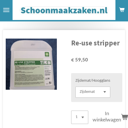
Ga
direct
naar
de
hoofdinhoud
Re-use stripper
€ 59,50
Zijdemat/Hoogglans
In
winkelwagen