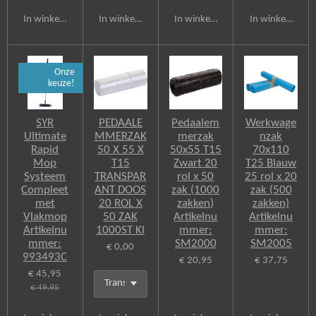
In winkelwagen
In winkelwagen
In winkelwagen
In winkelwagen
Onze
keuze!
SYR
PEDAALE
Pedaalem
Werkwage
Ultimate
MMERZAK
merzak
nzak
Rapid
50 X 55 X
50x55 T15
70x110
Mop
T15
Zwart 20
T25 Blauw
Systeem
TRANSPAR
rol x 50
25 rol x 20
Compleet
ANT DOOS
zak (1000
zak (500
met
20 ROL X
zakken)
zakken)
Vlakmop
50 ZAK
Artikelnu
Artikelnu
Artikelnu
1000ST Kl
mmer:
mmer:
mmer:
SM2000
SM2005
€ 0,00
993493C
€ 20,95
€ 37,75
€ 45,95
€ 49,95