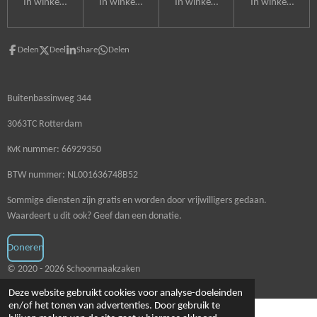
In winkelwagen
In winkelwagen
In winkelwagen
In winkelwagen
Delen
Deel
Share
Delen
Buitenbassinweg 344
3063TC Rotterdam
KvK nummer: 66929350
BTW nummer: NL001636748B52
Sommige diensten zijn gratis en worden door vrijwilligers gedaan.
Waardeert u dit ook? Geef dan een donatie.
Doneren
© 2020 - 2026 Schoonmaakzaken
Deze website gebruikt cookies voor analyse-doeleinden
en/of het tonen van advertenties. Door gebruik te