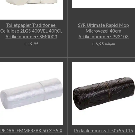
Toiletpapier Traditioneel
SYR Ultimate Rapid Mop
Cellulose 2LGS 400VEL 40ROL
Microvezel 40cm
Artikelnummer: SM0003
Artikelnummer: 993103
€ 19,95
€ 6,95
€ 8,30
PEDAALEMMERZAK 50 X 55 X
Pedaalemmerzak 50x55 T15