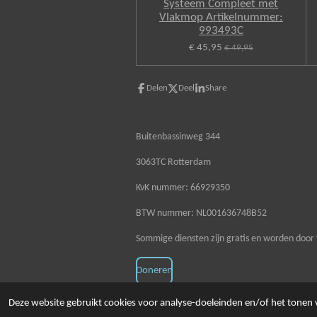
Systeem Compleet met
Vlakmop Artikelnummer:
993493C
€ 45,95
€ 49,95
Delen
Deel
Share
Buitenbassinweg 344
3063TC Rotterdam
KvK nummer: 66929350
BTW nummer: NL001636748B52
Sommige diensten zijn gratis en worden door 
Doneren
© 2020 - 2026 Schoonmaakzaken
Deze website gebruikt cookies voor analyse-doeleinden en/of het tonen v