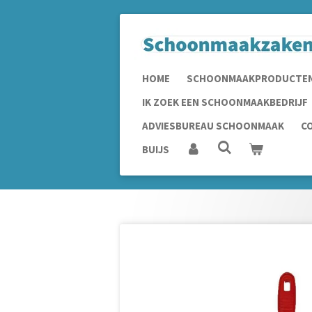
Ga
direct
naar
de
HOME
SCHOONMAAKPRODUCTE
hoofdinhoud
IK ZOEK EEN SCHOONMAAKBEDRIJF
ADVIESBUREAU SCHOONMAAK
C
BUIJS