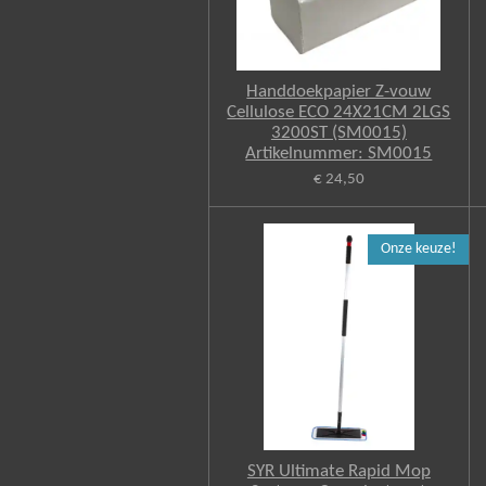
Handdoekpapier Z-vouw
Cellulose ECO 24X21CM 2LGS
3200ST (SM0015)
Artikelnummer: SM0015
€ 24,50
Onze keuze!
SYR Ultimate Rapid Mop