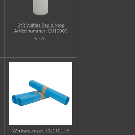
SYR Vulfles Rapid Mop
Artikelnummer: EU10000
€ 9,95
Werkwagenzak 70x110 T25