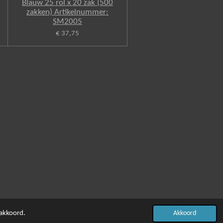
Blauw 25 rol x 20 zak (500
zakken) Artikelnummer:
SM2005
€ 37,75
 akkoord.
Akkoord