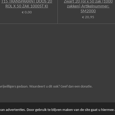
T15 TRANSPARANT DOOS 20
Zwart 20 rol x 50 zak (1000
ROL X 50 ZAK 1000ST Kl
zakken) Artikelnummer:
SM2000
€ 0,00
€ 20,95
vrijwilligers gedaan. Waardeert u dit ook? Geef dan een donatie.
an advertenties. Door gebruik te blijven maken van de site gaat u hiermee