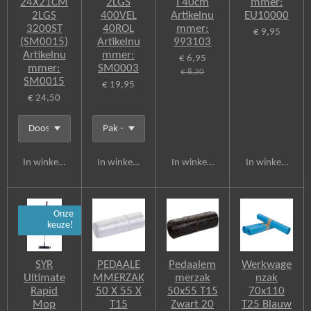
24X21CM
2LGS
l 40cm
mmer:
2LGS
400VEL
Artikelnu
EU10000
3200ST
40ROL
mmer:
€ 9,95
(SM0015)
Artikelnu
993103
Artikelnu
mmer:
€ 6,95
mmer:
SM0003
€ 8,30
SM0015
€ 19,95
€ 24,50
In winkelwagen
In winkelwagen
In winkelwagen
In winkelwagen
Onze
keuze!
SYR
PEDAALE
Pedaalem
Werkwage
Ultimate
MMERZAK
merzak
nzak
Rapid
50 X 55 X
50x55 T15
70x110
Mop
T15
Zwart 20
T25 Blauw