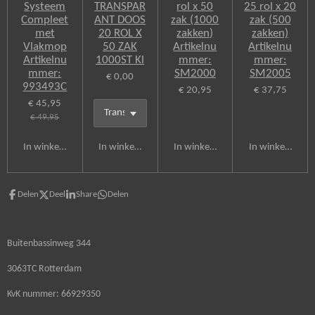
Systeem
TRANSPAR
rol x 50
25 rol x 20
Compleet
ANT DOOS
zak (1000
zak (500
met
20 ROL X
zakken)
zakken)
Vlakmop
50 ZAK
Artikelnu
Artikelnu
Artikelnu
1000ST Kl
mmer:
mmer:
mmer:
SM2000
SM2005
€ 0,00
993493C
€ 20,95
€ 37,75
€ 45,95
€ 49,95
In winkelwagen
In winkelwagen
In winkelwagen
In winkelwagen
Delen
Deel
Share
Delen
Buitenbassinweg 344
3063TC Rotterdam
KvK nummer: 66929350