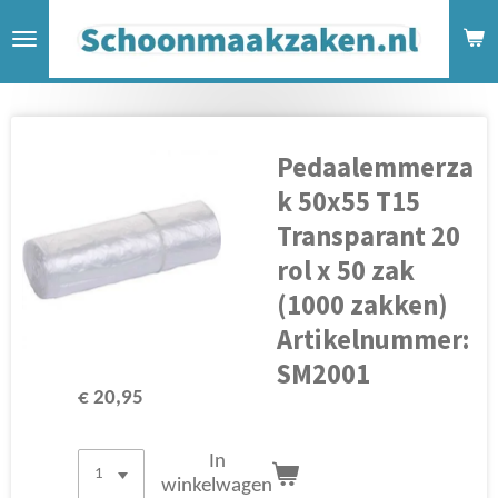
Ga
direct
naar
de
hoofdinhoud
Pedaalemmerza
k 50x55 T15
Transparant 20
rol x 50 zak
(1000 zakken)
Artikelnummer:
SM2001
€ 20,95
In
winkelwagen