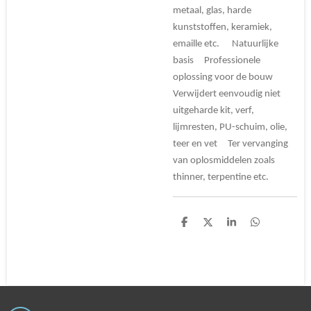
metaal, glas, harde
kunststoffen, keramiek,
emaille etc. Natuurlijke
basis Professionele
oplossing voor de bouw
Verwijdert eenvoudig niet
uitgeharde kit, verf,
lijmresten, PU-schuim, olie,
teer en vet Ter vervanging
van oplosmiddelen zoals
thinner, terpentine etc.
D
D
S
D
e
e
h
e
l
e
a
l
e
l
r
e
n
e
n