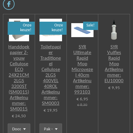
F
a
c
e
Onze
Onze
Sale!
b
keuze!
keuze!
o
o
k
Handdoek
Toiletpapi
SYR
SYR
papier Z-
er
Ultimate
Vulfles
vouw
Traditione
Rapid
Rapid
Cellulose
el
Mop
Mop
ECO
Cellulose
Microveze
Artikelnu
24X21CM
2LGS
l 40cm
mmer:
2LGS
400VEL
Artikelnu
EU10000
3200ST
40ROL
mmer:
€ 9,95
(SM0015)
Artikelnu
993103
Artikelnu
mmer:
€ 6,95
mmer:
SM0003
€ 8,30
SM0015
€ 19,95
€ 24,50