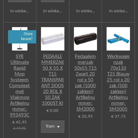
In winkelwagen
In winkelwagen
In winkelwagen
In winkelwagen
Onze
keuze!
SYR
PEDAALE
Pedaalem
Werkwage
Ultimate
MMERZAK
merzak
nzak
Rapid
50 X 55 X
50x55 T15
70x110
Mop
T15
Zwart 20
T25 Blauw
Systeem
TRANSPAR
rol x 50
25 rol x 20
Compleet
ANT DOOS
zak (1000
zak (500
met
20 ROL X
zakken)
zakken)
Vlakmop
50 ZAK
Artikelnu
Artikelnu
Artikelnu
1000ST Kl
mmer:
mmer:
mmer:
SM2000
SM2005
€ 0,00
993493C
€ 20,95
€ 37,75
€ 45,95
€ 49,95