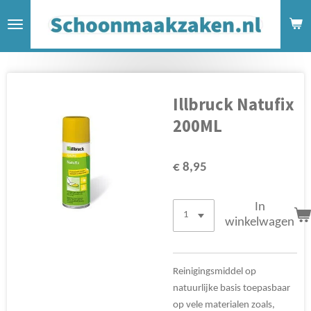
Ga
direct
naar
de
hoofdinhoud
Illbruck Natufix
200ML
€ 8,95
In
winkelwagen
Reinigingsmiddel op
natuurlijke basis toepasbaar
op vele materialen zoals,