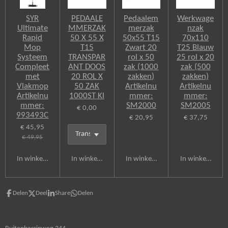
SYR
PEDAALE
Pedaalem
Werkwage
Ultimate
MMERZAK
merzak
nzak
Rapid
50 X 55 X
50x55 T15
70x110
Mop
T15
Zwart 20
T25 Blauw
Systeem
TRANSPAR
rol x 50
25 rol x 20
Compleet
ANT DOOS
zak (1000
zak (500
met
20 ROL X
zakken)
zakken)
Vlakmop
50 ZAK
Artikelnu
Artikelnu
Artikelnu
1000ST Kl
mmer:
mmer:
mmer:
SM2000
SM2005
€ 0,00
993493C
€ 20,95
€ 37,75
€ 45,95
€ 49,95
In winkelwagen
In winkelwagen
In winkelwagen
In winkelwagen
Delen
Deel
Share
Delen