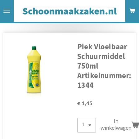
Ga
direct
naar
de
hoofdinhoud
Piek Vloeibaar
Schuurmiddel
750ml
Artikelnummer:
1344
€ 1,45
In
winkelwagen