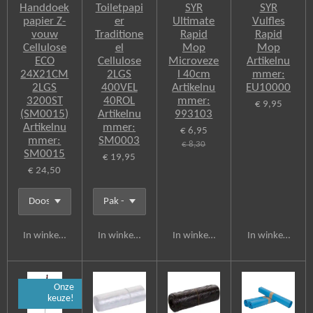
Handdoek
Toiletpapi
SYR
SYR
papier Z-
er
Ultimate
Vulfles
vouw
Traditione
Rapid
Rapid
Cellulose
el
Mop
Mop
ECO
Cellulose
Microveze
Artikelnu
24X21CM
2LGS
l 40cm
mmer:
2LGS
400VEL
Artikelnu
EU10000
3200ST
40ROL
mmer:
€ 9,95
(SM0015)
Artikelnu
993103
Artikelnu
mmer:
€ 6,95
mmer:
SM0003
€ 8,30
SM0015
€ 19,95
€ 24,50
In winkelwagen
In winkelwagen
In winkelwagen
In winkelwagen
Onze
keuze!