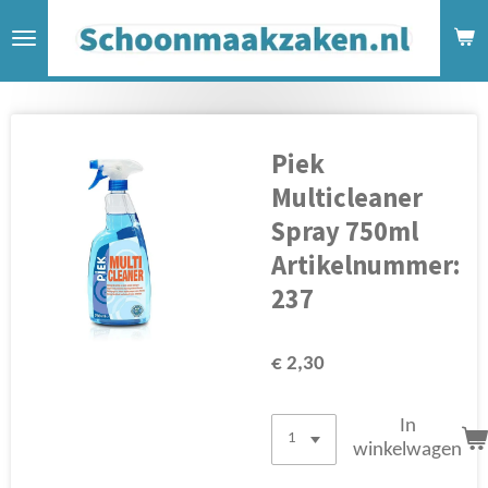
Ga
direct
naar
de
hoofdinhoud
Piek
Multicleaner
Spray 750ml
Artikelnummer:
237
€ 2,30
In
winkelwagen