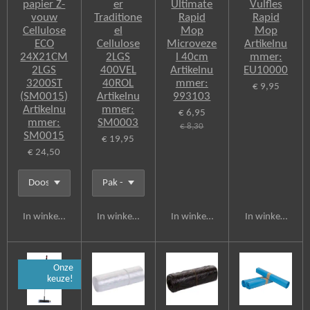
papier Z-
er
Ultimate
Vulfles
vouw
Traditione
Rapid
Rapid
Cellulose
el
Mop
Mop
ECO
Cellulose
Microveze
Artikelnu
24X21CM
2LGS
l 40cm
mmer:
2LGS
400VEL
Artikelnu
EU10000
3200ST
40ROL
mmer:
€ 9,95
(SM0015)
Artikelnu
993103
Artikelnu
mmer:
€ 6,95
mmer:
SM0003
€ 8,30
SM0015
€ 19,95
€ 24,50
In winkelwagen
In winkelwagen
In winkelwagen
In winkelwagen
Onze
keuze!