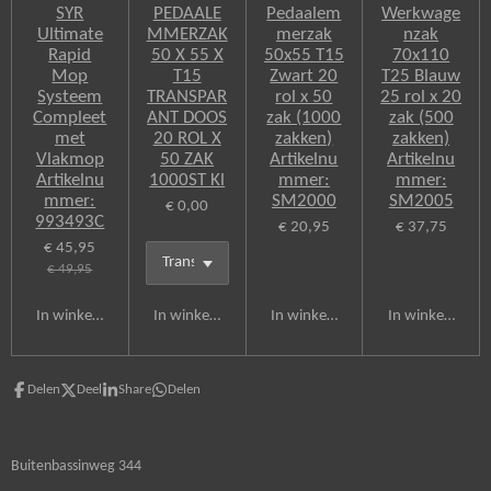
SYR
PEDAALE
Pedaalem
Werkwage
Ultimate
MMERZAK
merzak
nzak
Rapid
50 X 55 X
50x55 T15
70x110
Mop
T15
Zwart 20
T25 Blauw
Systeem
TRANSPAR
rol x 50
25 rol x 20
Compleet
ANT DOOS
zak (1000
zak (500
met
20 ROL X
zakken)
zakken)
Vlakmop
50 ZAK
Artikelnu
Artikelnu
Artikelnu
1000ST Kl
mmer:
mmer:
mmer:
SM2000
SM2005
€ 0,00
993493C
€ 20,95
€ 37,75
€ 45,95
€ 49,95
In winkelwagen
In winkelwagen
In winkelwagen
In winkelwagen
Delen
Deel
Share
Delen
Buitenbassinweg 344