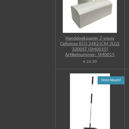
Handdoekpapier Z-vouw
Cellulose ECO 24X21CM 2LGS
3200ST (SM0015)
Artikelnummer: SM0015
€ 24,50
Onze keuze!