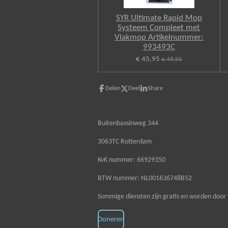
SYR Ultimate Rapid Mop
Systeem Compleet met
Vlakmop Artikelnummer:
993493C
€ 45,95
€ 49,95
Delen
Deel
Share
Buitenbassinweg 344
3063TC Rotterdam
KvK nummer: 66929350
BTW nummer: NL001636748B52
Sommige diensten zijn gratis en worden door 
Doneren