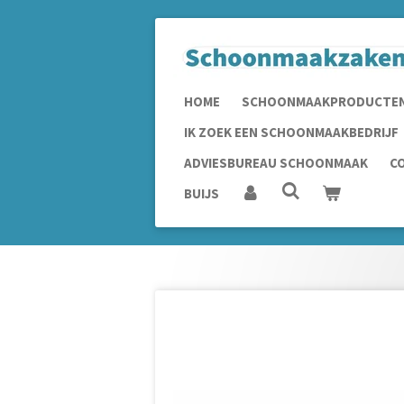
Ga
direct
naar
de
HOME
SCHOONMAAKPRODUCTE
hoofdinhoud
IK ZOEK EEN SCHOONMAAKBEDRIJF
ADVIESBUREAU SCHOONMAAK
C
BUIJS