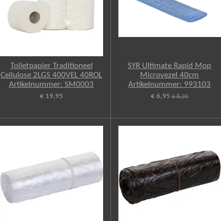
Toiletpapier Traditioneel
SYR Ultimate Rapid Mop
Cellulose 2LGS 400VEL 40ROL
Microvezel 40cm
Artikelnummer: SM0003
Artikelnummer: 993103
€ 19,95
€ 6,95
€ 8,30