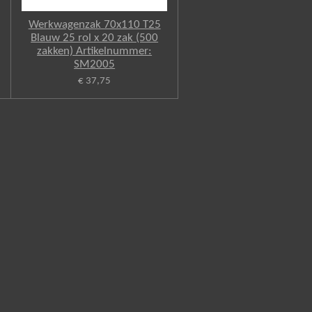
Werkwagenzak 70x110 T25
Blauw 25 rol x 20 zak (500
zakken) Artikelnummer:
SM2005
€ 37,75