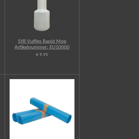
SYR Vulfles Rapid Mop
Artikelnummer: EU10000
€ 9,95