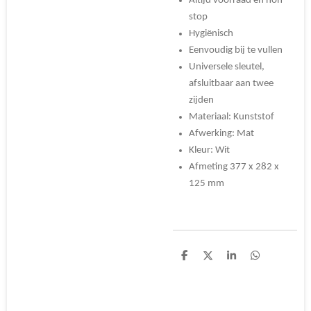
Altijd voorraad en non-
stop
Hygiënisch
Eenvoudig bij te vullen
Universele sleutel,
afsluitbaar aan twee
zijden
Materiaal: Kunststof
Afwerking: Mat
Kleur: Wit
Afmeting 377 x 282 x
125 mm
D
D
S
D
e
e
h
e
l
e
a
l
e
l
r
e
n
e
n