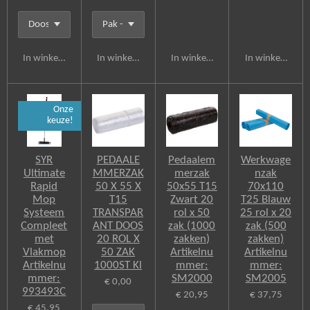
In winkelwagen
In winkelwagen
In winkelwagen
In winkelwagen
Onze
keuze!
SYR
PEDAALE
Pedaalem
Werkwage
Ultimate
MMERZAK
merzak
nzak
Rapid
50 X 55 X
50x55 T15
70x110
Mop
T15
Zwart 20
T25 Blauw
Systeem
TRANSPAR
rol x 50
25 rol x 20
Compleet
ANT DOOS
zak (1000
zak (500
met
20 ROL X
zakken)
zakken)
Vlakmop
50 ZAK
Artikelnu
Artikelnu
Artikelnu
1000ST Kl
mmer:
mmer:
mmer:
SM2000
SM2005
€ 0,00
993493C
€ 20,95
€ 37,75
€ 45,95