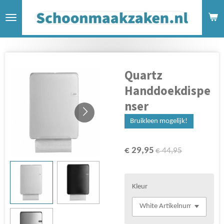
Ga
direct
naar
de
hoofdinhoud
Quartz
Handdoekdispe
nser
Bruikleen mogelijk!
€ 29,95
€ 44,95
Kleur