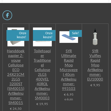
F
a
c
e
Onze
Onze
Sale!
b
keuze!
keuze!
o
o
k
Handdoek
Toiletpapi
SYR
SYR
papier Z-
er
Ultimate
Vulfles
vouw
Traditione
Rapid
Rapid
Cellulose
el
Mop
Mop
ECO
Cellulose
Microveze
Artikelnu
24X21CM
2LGS
l 40cm
mmer:
2LGS
400VEL
Artikelnu
EU10000
3200ST
40ROL
mmer:
€ 9,95
(SM0015)
Artikelnu
993103
Artikelnu
mmer:
€ 6,95
mmer:
SM0003
€ 8,30
SM0015
€ 19,95
€ 24,50