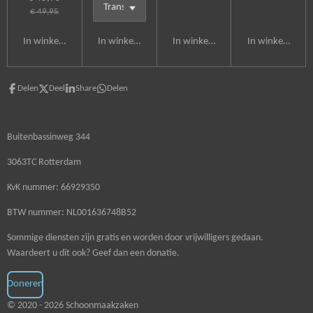
€ 49,95
In winkelwagen
In winkelwagen
In winkelwagen
In winkelwagen
Delen
Deel
Share
Delen
Buitenbassinweg 344
3063TC Rotterdam
KvK nummer: 66929350
BTW nummer: NL001636748B52
Sommige diensten zijn gratis en worden door vrijwilligers gedaan.
Waardeert u dit ook? Geef dan een donatie.
Doneren
© 2020 - 2026 Schoonmaakzaken