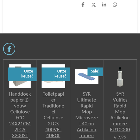
D
D
S
D
e
e
h
e
l
e
a
l
e
l
r
e
n
e
n
F
a
c
e
Onze
Onze
Sale!
b
keuze!
keuze!
o
o
k
Handdoek
Toiletpapi
SYR
SYR
papier Z-
er
Ultimate
Vulfles
vouw
Traditione
Rapid
Rapid
Cellulose
el
Mop
Mop
ECO
Cellulose
Microveze
Artikelnu
24X21CM
2LGS
l 40cm
mmer:
2LGS
400VEL
Artikelnu
EU10000
3200ST
40ROL
mmer:
€ 9,95