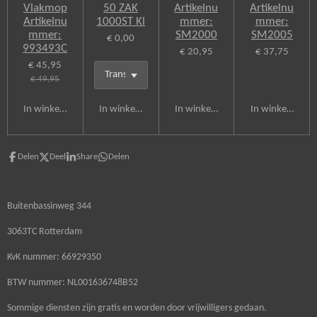
Vlakmop
50 ZAK
Artikelnu
Artikelnu
Artikelnu
1000ST Kl
mmer:
mmer:
mmer:
SM2000
SM2005
€ 0,00
993493C
€ 20,95
€ 37,75
€ 45,95
€ 49,95
In winkelwagen
In winkelwagen
In winkelwagen
In winkelwagen
Delen
Deel
Share
Delen
Buitenbassinweg 344
3063TC Rotterdam
KvK nummer: 66929350
BTW nummer: NL001636748B52
Sommige diensten zijn gratis en worden door vrijwilligers gedaan.