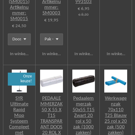
(SM0015)
Artikelnu
993103
Artikelnu
mmer:
€ 6,95
mmer:
SM0003
€ 8,30
SM0015
€ 19,95
€ 24,50
In winkelwagen
In winkelwagen
In winkelwagen
In winkelwagen
Onze
keuze!
SYR
PEDAALE
Pedaalem
Werkwage
Ultimate
MMERZAK
merzak
nzak
Rapid
50 X 55 X
50x55 T15
70x110
Mop
T15
Zwart 20
T25 Blauw
Systeem
TRANSPAR
rol x 50
25 rol x 20
Compleet
ANT DOOS
zak (1000
zak (500
met
20 ROL X
zakken)
zakken)