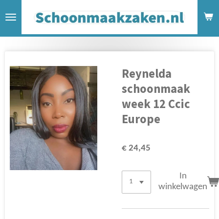
Ga
direct
naar
de
hoofdinhoud
Reynelda
schoonmaak
week 12 Ccic
Europe
€ 24,45
In
winkelwagen