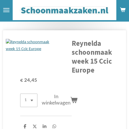
Ga
direct
naar
de
hoofdinhoud
Reynelda
schoonmaak
week 15 Ccic
Europe
€ 24,45
In
winkelwagen
D
D
S
D