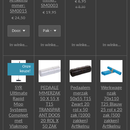
Artikelnu
mmer:
€ 6,95
mmer:
SM0003
€ 8,30
SM0015
€ 19,95
€ 24,50
In winkelwagen
In winkelwagen
In winkelwagen
In winkelwagen
Onze
keuze!
SYR
PEDAALE
Pedaalem
Werkwage
Ultimate
MMERZAK
merzak
nzak
Rapid
50 X 55 X
50x55 T15
70x110
Mop
T15
Zwart 20
T25 Blauw
Systeem
TRANSPAR
rol x 50
25 rol x 20
Compleet
ANT DOOS
zak (1000
zak (500
met
20 ROL X
zakken)
zakken)
Vlakmop
50 ZAK
Artikelnu
Artikelnu