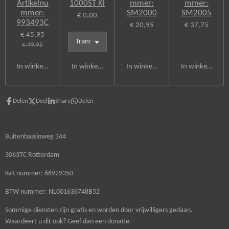
Artikelnu
1000ST Kl
mmer:
mmer:
mmer:
SM2000
SM2005
€ 0,00
993493C
€ 20,95
€ 37,75
€ 45,95
€ 49,95
In winkelwagen
In winkelwagen
In winkelwagen
In winkelwagen
Delen
Deel
Share
Delen
Buitenbassinweg 344
3063TC Rotterdam
KvK nummer: 66929350
BTW nummer: NL001636748B52
Sommige diensten zijn gratis en worden door vrijwilligers gedaan.
Waardeert u dit ook? Geef dan een donatie.