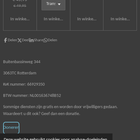
€ 49,95
In winkelwagen
In winkelwagen
In winkelwagen
In winkelwagen
Delen
Deel
Share
Delen
Buitenbassinweg 344
3063TC Rotterdam
KvK nummer: 66929350
BTW nummer: NL001636748B52
Sommige diensten zijn gratis en worden door vrijwilligers gedaan.
Waardeert u dit ook? Geef dan een donatie.
Doneren
© 2020 - 2026 Schoonmaakzaken
Deze website gebruikt cookies voor analyse-doeleinden