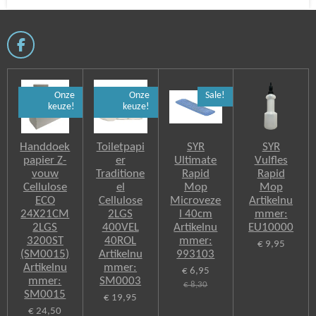
F
a
c
e
Onze
Onze
Sale!
b
keuze!
keuze!
o
o
k
Handdoek
Toiletpapi
SYR
SYR
papier Z-
er
Ultimate
Vulfles
vouw
Traditione
Rapid
Rapid
Cellulose
el
Mop
Mop
ECO
Cellulose
Microveze
Artikelnu
24X21CM
2LGS
l 40cm
mmer:
2LGS
400VEL
Artikelnu
EU10000
3200ST
40ROL
mmer:
€ 9,95
(SM0015)
Artikelnu
993103
Artikelnu
mmer:
€ 6,95
mmer:
SM0003
€ 8,30
SM0015
€ 19,95
€ 24,50