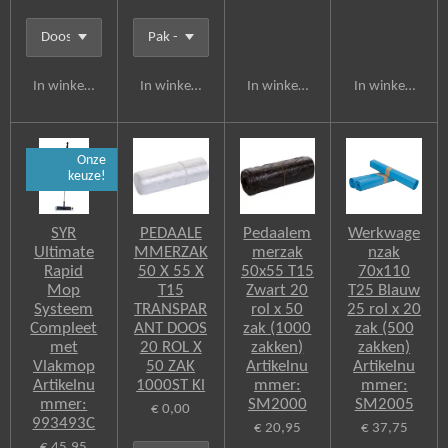
In winkelwagen
In winkelwagen
In winkelwagen
In winkelwagen
Onze
keuze!
SYR
PEDAALE
Pedaalem
Werkwage
Ultimate
MMERZAK
merzak
nzak
Rapid
50 X 55 X
50x55 T15
70x110
Mop
T15
Zwart 20
T25 Blauw
Systeem
TRANSPAR
rol x 50
25 rol x 20
Compleet
ANT DOOS
zak (1000
zak (500
met
20 ROL X
zakken)
zakken)
Vlakmop
50 ZAK
Artikelnu
Artikelnu
Artikelnu
1000ST Kl
mmer:
mmer:
mmer:
SM2000
SM2005
€ 0,00
993493C
€ 20,95
€ 37,75
€ 45,95