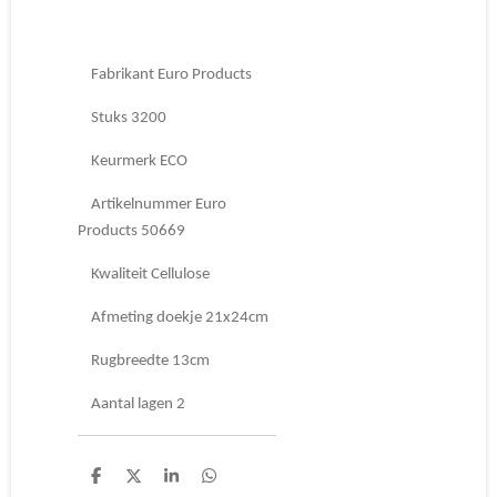
Fabrikant Euro Products
Stuks 3200
Keurmerk ECO
Artikelnummer Euro
Products 50669
Kwaliteit Cellulose
Afmeting doekje 21x24cm
Rugbreedte 13cm
Aantal lagen 2
D
D
S
D