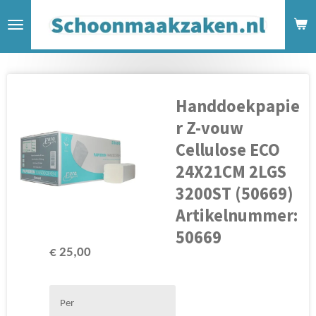
Ga
direct
naar
de
hoofdinhoud
Handdoekpapie
r Z-vouw
Cellulose ECO
24X21CM 2LGS
3200ST (50669)
Artikelnummer:
50669
€ 25,00
Per