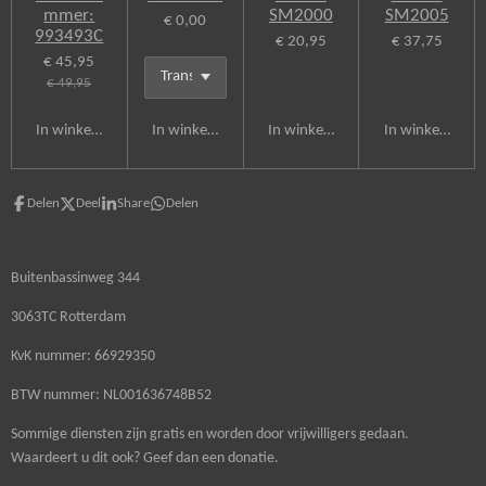
mmer:
SM2000
SM2005
€ 0,00
993493C
€ 20,95
€ 37,75
€ 45,95
€ 49,95
In winkelwagen
In winkelwagen
In winkelwagen
In winkelwagen
Delen
Deel
Share
Delen
Buitenbassinweg 344
3063TC Rotterdam
KvK nummer: 66929350
BTW nummer: NL001636748B52
Sommige diensten zijn gratis en worden door vrijwilligers gedaan.
Waardeert u dit ook? Geef dan een donatie.