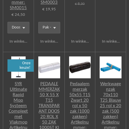
mmer:
SM0003
€ 8,30
SM0015
€ 19,95
€ 24,50
In winkelwagen
In winkelwagen
In winkelwagen
In winkelwagen
Onze
keuze!
SYR
PEDAALE
Pedaalem
Werkwage
Ultimate
MMERZAK
merzak
nzak
Rapid
50 X 55 X
50x55 T15
70x110
Mop
T15
Zwart 20
T25 Blauw
Systeem
TRANSPAR
rol x 50
25 rol x 20
Compleet
ANT DOOS
zak (1000
zak (500
met
20 ROL X
zakken)
zakken)
Vlakmop
50 ZAK
Artikelnu
Artikelnu
Artikelnu
1000ST Kl
mmer:
mmer: