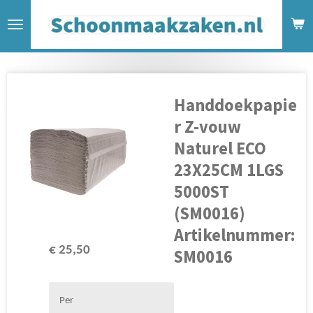
Ga
direct
naar
de
hoofdinhoud
Handdoekpapie
r Z-vouw
Naturel ECO
23X25CM 1LGS
5000ST
(SM0016)
Artikelnummer:
€ 25,50
SM0016
Per