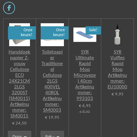
F
a
c
e
Onze
Onze
Sale!
b
keuze!
keuze!
o
o
k
Handdoek
Toiletpapi
SYR
SYR
papier Z-
er
Ultimate
Vulfles
vouw
Traditione
Rapid
Rapid
Cellulose
el
Mop
Mop
ECO
Cellulose
Microveze
Artikelnu
24X21CM
2LGS
l 40cm
mmer:
2LGS
400VEL
Artikelnu
EU10000
3200ST
40ROL
mmer:
€ 9,95
(SM0015)
Artikelnu
993103
Artikelnu
mmer:
€ 6,95
mmer:
SM0003
€ 8,30
SM0015
€ 19,95
€ 24,50