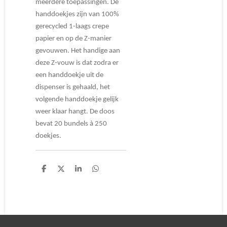
meerdere toepassingen. De
handdoekjes zijn van 100%
gerecycled 1-laags crepe
papier en op de Z-manier
gevouwen. Het handige aan
deze Z-vouw is dat zodra er
een handdoekje uit de
dispenser is gehaald, het
volgende handdoekje gelijk
weer klaar hangt. De doos
bevat 20 bundels à 250
doekjes.
D
D
S
D
e
e
h
e
l
e
a
l
e
l
r
e
n
e
n