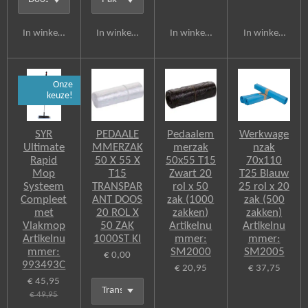
In winkelwagen
In winkelwagen
In winkelwagen
In winkelwagen
Onze
keuze!
SYR
PEDAALE
Pedaalem
Werkwage
Ultimate
MMERZAK
merzak
nzak
Rapid
50 X 55 X
50x55 T15
70x110
Mop
T15
Zwart 20
T25 Blauw
Systeem
TRANSPAR
rol x 50
25 rol x 20
Compleet
ANT DOOS
zak (1000
zak (500
met
20 ROL X
zakken)
zakken)
Vlakmop
50 ZAK
Artikelnu
Artikelnu
Artikelnu
1000ST Kl
mmer:
mmer:
mmer:
SM2000
SM2005
€ 0,00
993493C
€ 20,95
€ 37,75
€ 45,95
€ 49,95