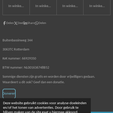
In winkelwagen
In winkelwagen
In winkelwagen
In winkelwagen
Delen
Deel
Share
Delen
Buitenbassinweg 344
3063TC Rotterdam
KvK nummer: 66929350
BTW nummer: NL001636748B52
Sommige diensten zijn gratis en worden door vrijwilligers gedaan.
Waardeert u dit ook? Geef dan een donatie.
Doneren
© 2020 - 2026 Schoonmaakzaken
Deze website gebruikt cookies voor analyse-doeleinden
en/of het tonen van advertenties. Door gebruik te
blijven maken van de site gaat u hiermee akkoord.