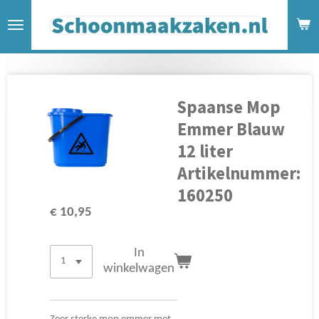
Ga
direct
naar
de
hoofdinhoud
Spaanse Mop
Emmer Blauw
12 liter
Artikelnummer:
160250
€ 10,95
In
winkelwagen