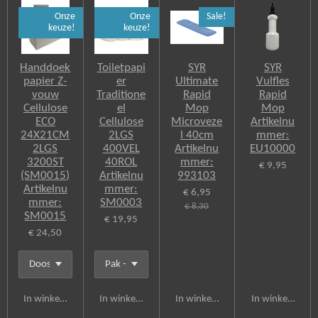
e
Onze
Onze
Sale!
b
keuze!
keuze!
o
o
k
Handdoek
Toiletpapi
SYR
SYR
papier Z-
er
Ultimate
Vulfles
vouw
Traditione
Rapid
Rapid
Cellulose
el
Mop
Mop
ECO
Cellulose
Microveze
Artikelnu
24X21CM
2LGS
l 40cm
mmer:
2LGS
400VEL
Artikelnu
EU10000
3200ST
40ROL
mmer:
€ 9,95
(SM0015)
Artikelnu
993103
Artikelnu
mmer:
€ 6,95
mmer:
SM0003
€ 8,30
SM0015
€ 19,95
€ 24,50
In winkelwagen
In winkelwagen
In winkelwagen
In winkelwagen