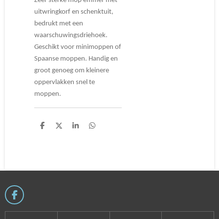
Zeer sterke mop emmer met
uitwringkorf en schenktuit,
bedrukt met een
waarschuwingsdriehoek.
Geschikt voor minimoppen of
Spaanse moppen. Handig en
groot genoeg om kleinere
oppervlakken snel te
moppen.
D
D
S
D
e
e
h
e
l
e
a
l
e
l
r
e
n
e
n
F
a
c