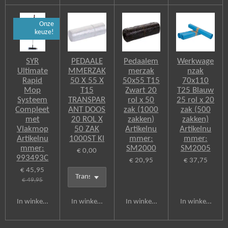
Onze
keuze!
SYR
PEDAALE
Pedaalem
Werkwage
Ultimate
MMERZAK
merzak
nzak
Rapid
50 X 55 X
50x55 T15
70x110
Mop
T15
Zwart 20
T25 Blauw
Systeem
TRANSPAR
rol x 50
25 rol x 20
Compleet
ANT DOOS
zak (1000
zak (500
met
20 ROL X
zakken)
zakken)
Vlakmop
50 ZAK
Artikelnu
Artikelnu
Artikelnu
1000ST Kl
mmer:
mmer:
mmer:
SM2000
SM2005
€ 0,00
993493C
€ 20,95
€ 37,75
€ 45,95
€ 49,95
In winkelwagen
In winkelwagen
In winkelwagen
In winkelwagen